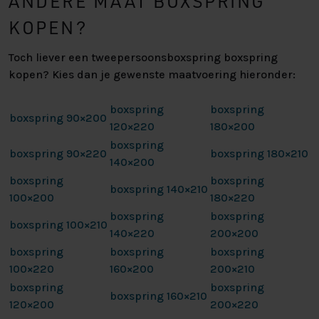
ANDERE MAAT BOXSPRING
KOPEN?
Toch liever een tweepersoonsboxspring boxspring
kopen? Kies dan je gewenste maatvoering hieronder:
boxspring
boxspring
boxspring 90×200
120×220
180×200
boxspring
boxspring 90×220
boxspring 180×210
140×200
boxspring
boxspring
boxspring 140×210
100×200
180×220
boxspring
boxspring
boxspring 100×210
140×220
200×200
boxspring
boxspring
boxspring
100×220
160×200
200×210
boxspring
boxspring
boxspring 160×210
120×200
200×220