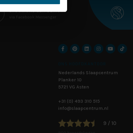
STUUR ONS EEN BERICHT
via Facebook Messenger
ONS HOOFDKANTOOR
Nederlands Slaapcentrum
Planker 10
5721 VG
Asten
+31 (0) 493 310 515
info@slaapcentrum.nl
9 / 10
800 beoordelingen