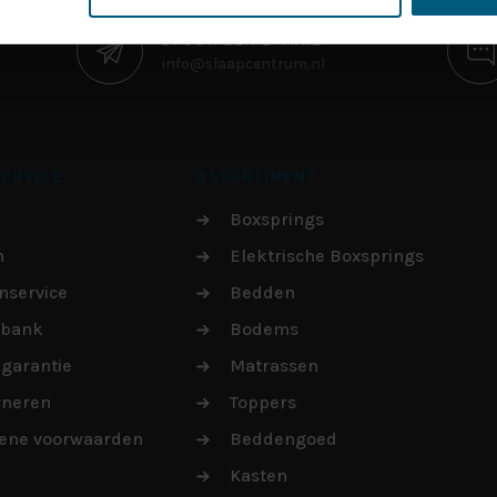
STUUR EEN E-MAIL
info@slaapcentrum.nl
ERVICE
ASSORTIMENT
Boxsprings
n
Elektrische Boxsprings
nservice
Bedden
sbank
Bodems
garantie
Matrassen
rneren
Toppers
ene voorwaarden
Beddengoed
Kasten