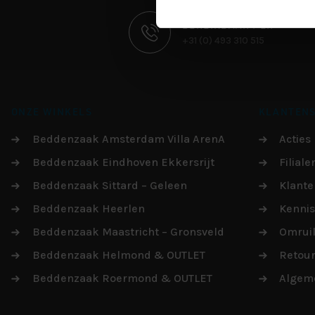
CONTACT
BEREIKBAAR PER
+31 (0) 493 310 515
INFORMATIE
ONZE WINKELS
KLANTENS
Beddenzaak Amsterdam Villa ArenA
Acties
Beddenzaak Eindhoven Ekkersrijt
Filiale
Beddenzaak Sittard – Geleen
Klante
Beddenzaak Heerlen
Kenni
Beddenzaak Maastricht – Gronsveld
Omruil
Beddenzaak Helmond & OUTLET
Retou
Beddenzaak Roermond & OUTLET
Algem