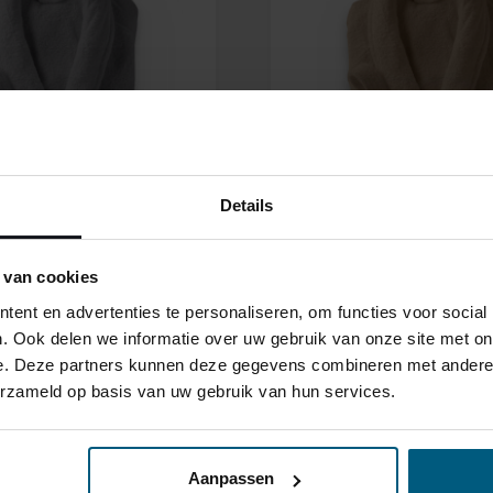
beter van
aar maken?
xspring
 Velvet HR55
Lats Vlak
ing Premium
Massief Eiken
 SILVER 90%
Massief
Details
SS BADJAS
WELLNESS BADJA
TAUPE
 van cookies
ent en advertenties te personaliseren, om functies voor social
44,95
. Ook delen we informatie over uw gebruik van onze site met on
95
29,95
e. Deze partners kunnen deze gegevens combineren met andere i
erzameld op basis van uw gebruik van hun services.
Aanpassen