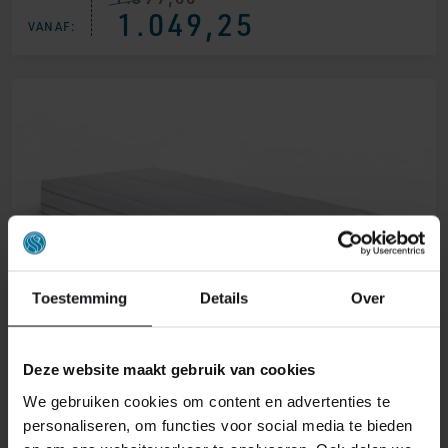
1.049,25
prijs
prijs
VANAF:
was:
is:
€ 1.399,00.
€ 1.049,25.
Toestemming
Details
Over
Deze website maakt gebruik van cookies
HÄLSING S2000 – HR
We gebruiken cookies om content en advertenties te
personaliseren, om functies voor social media te bieden
399,00