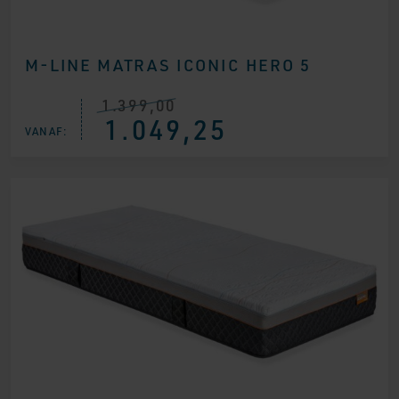
M-LINE MATRAS ICONIC HERO 5
1.399,00
Oorspronkelijke
Huidige
1.049,25
prijs
prijs
VANAF:
was:
is:
€ 1.399,00.
€ 1.049,25.