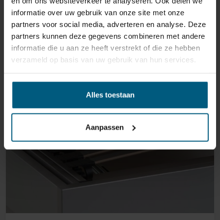
en om ons websiteverkeer te analyseren. Ook delen we
VANAF:
informatie over uw gebruik van onze site met onze
partners voor social media, adverteren en analyse. Deze
partners kunnen deze gegevens combineren met andere
informatie die u aan ze heeft verstrekt of die ze hebben
verzameld op basis van uw gebruik van hun services.
Alles toestaan
Aanpassen