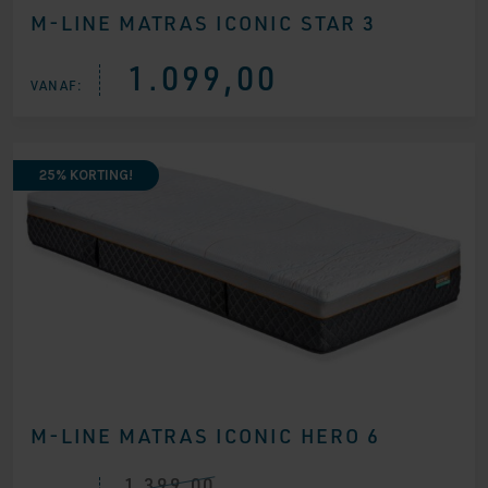
M-LINE MATRAS ICONIC STAR 3
1.099,00
VANAF:
25% KORTING!
M-LINE MATRAS ICONIC HERO 6
1.399,00
Oorspronkelijke
Huidige