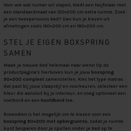
Voor wie wat ruimer wil slapen, biedt een twijfelaar met
een standaardmaat van 120×200 cm extra ruimte. Zoek
je een tweepersoons bed? Dan kun je kiezen uit
afmetingen zoals 160×200 cm en 180×200 cm.
STEL JE EIGEN BOXSPRING
SAMEN
Maak je nieuwe bed helemaal naar wens! Op de
productpagina’s hierboven kun je jouw
boxspring
90×200 compleet
samenstellen. Kies het type matras
dat past bij jouw slaapstijl en voorkeuren, selecteer een
kleur die aansluit bij je interieur, en voeg optioneel een
voetbord en een
hoofdbord
toe.
Bovendien is het mogelijk om te kiezen voor een
boxspring 90×200 met opbergruimte
, zodat je ruimte
kunt besparen door je spullen onder je bed op te