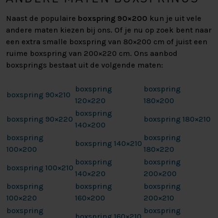
Naast de populaire
boxspring 90×200
kun je uit vele
andere maten kiezen bij ons. Of je nu op zoek bent naar
een extra smalle boxspring van 80×200 cm of juist een
ruime boxspring van 200×220 cm. Ons aanbod
boxsprings bestaat uit de volgende maten:
boxspring
boxspring
boxspring 90×210
120×220
180×200
boxspring
boxspring 90×220
boxspring 180×210
140×200
boxspring
boxspring
boxspring 140×210
100×200
180×220
boxspring
boxspring
boxspring 100×210
140×220
200×200
boxspring
boxspring
boxspring
100×220
160×200
200×210
boxspring
boxspring
boxspring 160×210