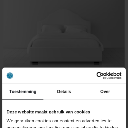
Toestemming
Details
Over
VLAKKE BOXSPRINGS
Deze website maakt gebruik van cookies
We gebruiken cookies om content en advertenties te
personaliseren, om functies voor social media te bieden