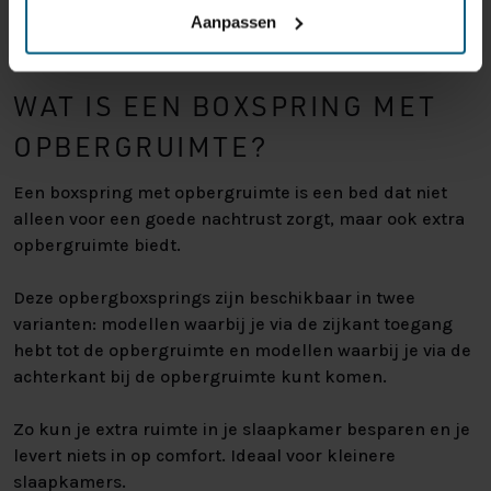
Aanpassen
WAT IS EEN BOXSPRING MET
OPBERGRUIMTE?
Een boxspring met opbergruimte is een bed dat niet
alleen voor een goede nachtrust zorgt, maar ook extra
opbergruimte biedt.
Deze opbergboxsprings zijn beschikbaar in twee
varianten: modellen waarbij je via de zijkant toegang
hebt tot de opbergruimte en modellen waarbij je via de
achterkant bij de opbergruimte kunt komen.
Zo kun je extra ruimte in je slaapkamer besparen en je
levert niets in op comfort. Ideaal voor kleinere
slaapkamers.