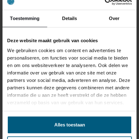
Toestemming
Details
Over
Deze website maakt gebruik van cookies
We gebruiken cookies om content en advertenties te
personaliseren, om functies voor social media te bieden
en om ons websiteverkeer te analyseren. Ook delen we
informatie over uw gebruik van onze site met onze
partners voor social media, adverteren en analyse. Deze
partners kunnen deze gegevens combineren met andere
OPBERGBOXSPRING ABC PHANTOM
informatie die u aan ze heeft verstrekt of die ze hebben
verzameld op basis van uw gebruik van hun services.
BEIGE (WEB-ONLY)
2.138,00
Oorspronkelijke
Huidige
1.888,00
Alles toestaan
prijs
prijs
VANAF:
was:
is:
€ 2.138,00.
€ 1.888,00.