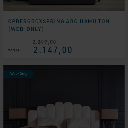
OPBERGBOXSPRING ABC HAMILTON
(WEB-ONLY)
2.297,00
Oorspronkelijke
Huidige
2.147,00
prijs
prijs
VANAF:
was:
is:
€ 2.297,00.
€ 2.147,00.
Web-Only