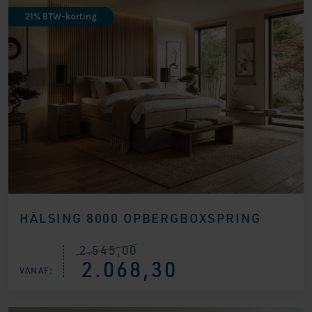
21% BTW-korting
HÄLSING 8000 OPBERGBOXSPRING
2.545,00
Oorspronkelijke
Huidige
2.068,30
prijs
prijs
VANAF:
was:
is:
€ 2.545,00.
€ 2.068,30.