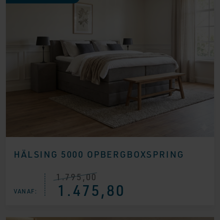
HÄLSING 5000 OPBERGBOXSPRING
1.795,00
Oorspronkelijke
Huidige
1.475,80
prijs
prijs
VANAF:
was:
is:
€ 1.795,00.
€ 1.475,80.