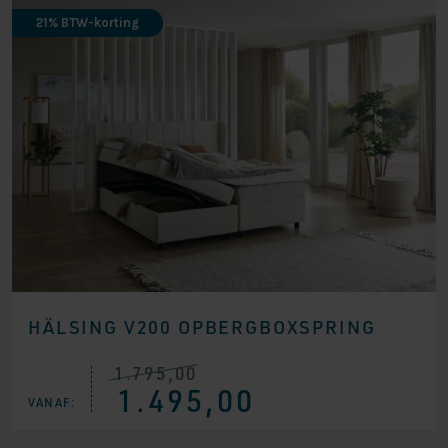
21% BTW-korting
HÄLSING V200 OPBERGBOXSPRING
1.795,00
Oorspronkelijke
Huidige
1.495,00
prijs
prijs
VANAF:
was:
is:
€ 1.795,00.
€ 1.495,00.