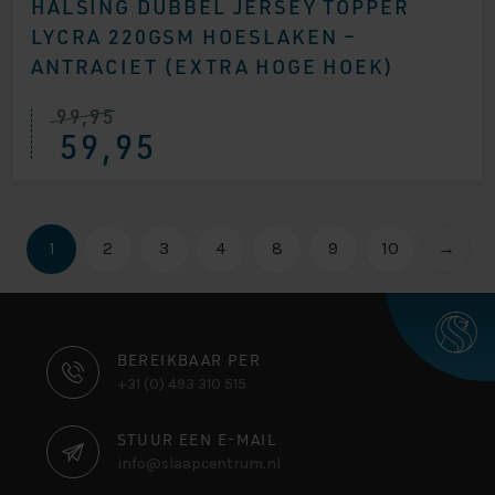
HÄLSING DUBBEL JERSEY TOPPER
LYCRA 220GSM HOESLAKEN –
ANTRACIET (EXTRA HOGE HOEK)
99,95
59,95
1
2
3
4
8
9
10
→
CONTACT
BEREIKBAAR PER
+31 (0) 493 310 515
INFORMATIE
STUUR EEN E-MAIL
info@slaapcentrum.nl