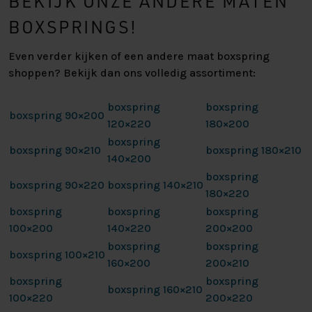
BEKIJK ONZE ANDERE MATEN
BOXSPRINGS!
Even verder kijken of een andere maat boxspring
shoppen? Bekijk dan ons volledig assortiment:
boxspring
boxspring
boxspring 90×200
120×220
180×200
boxspring
boxspring 90×210
boxspring 180×210
140×200
boxspring
boxspring 90×220
boxspring 140×210
180×220
boxspring
boxspring
boxspring
100×200
140×220
200×200
boxspring
boxspring
boxspring 100×210
160×200
200×210
boxspring
boxspring
boxspring 160×210
100×220
200×220