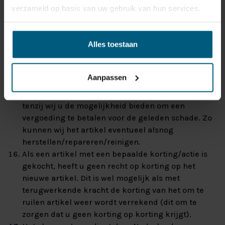
verzameld op basis van uw gebruik van hun services.
ingeruilde artikel (het nieuwe artikel mag uiteraard
wel een hogere waarde hebben).
U bent verplicht het nieuwe slaapsysteem bij
Alles toestaan
Nederlands Slaapcentrum aan te schaffen, wij
geven immers geen geld terug. Dit moet echter
dankzij ons grote assortiment geen probleem zijn.
Aanpassen
Als het om te ruilen artikel
beschadigd/bevuild/kapot is vervalt deze garantie,
tenzij wij u de mogelijkheid bieden om een
vergoeding te betalen voor de geleden schade. Zo
kunnen wij het artikel eventueel alsnog
herstellen/repareren/reinigen.
Als een artikel met een bepaalde korting/actie is
gekocht, heeft u geen recht op korting op het
nieuwe artikel. Dit is wel mogelijk als met
terugwerkende kracht de korting van het om te
ruilen artikel weer wordt verrekend (dit om te
zorgen dat u geen korting op korting krijgt).