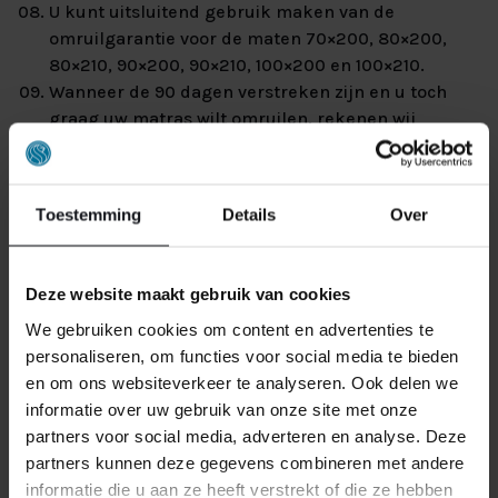
U kunt uitsluitend gebruik maken van de
omruilgarantie voor de maten 70×200, 80×200,
80×210, 90×200, 90×210, 100×200 en 100×210.
Wanneer de 90 dagen verstreken zijn en u toch
graag uw matras wilt omruilen, rekenen wij
hiervoor €175,- per ligplaats.
Indien dit niet nodig is voor de bevordering van het
slaapcomfort, kan slaapcentrum.nl ervoor kiezen
Toestemming
Details
Over
om alleen een onderdeel van het slaapsysteem te
vervangen (bijvoorbeeld alleen de matrassen als u
bodems en matrassen heeft aangeschaft).
Deze website maakt gebruik van cookies
U heeft als klant één maal de mogelijkheid op onze
We gebruiken cookies om content en advertenties te
90 dagen omruilgarantie.
personaliseren, om functies voor social media te bieden
De omruilgarantie is niet overdraagbaar op derden.
en om ons websiteverkeer te analyseren. Ook delen we
De omruilgarantie is niet van toepassing op een
informatie over uw gebruik van onze site met onze
topmatras, ook wel topper genoemd.
partners voor social media, adverteren en analyse. Deze
Als u gebruik maakt van onze omruilgarantie
partners kunnen deze gegevens combineren met andere
dienen de matrassen en/of kernen minimaal
informatie die u aan ze heeft verstrekt of die ze hebben
dezelfde waarde te vertegenwoordigen als het