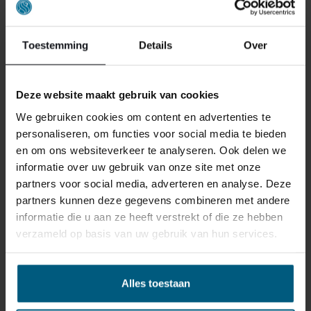
ONS ASSORTIMENT IN
Toestemming
Details
Over
MAASTRICHT
In ons filiaal in Maastricht – Gronsveld bekijk en ervaar
Deze website maakt gebruik van cookies
je ons uitgebreide assortiment met eigen ogen. In dit
We gebruiken cookies om content en advertenties te
1500m2 grote droomlandschap staat hebben we een
personaliseren, om functies voor social media te bieden
uitgebreid assortiment aan: onze
en om ons websiteverkeer te analyseren. Ook delen we
informatie over uw gebruik van onze site met onze
BOXSPRINGS
partners voor social media, adverteren en analyse. Deze
Wil je een boxspring kopen in Maastricht? Bekijk dan
partners kunnen deze gegevens combineren met andere
ons uitgebreide assortiment
boxsprings
online of
informatie die u aan ze heeft verstrekt of die ze hebben
bezoek ons filiaal. Naast de standaard boxsprings
verzameld op basis van uw gebruik van hun services.
hebben we ook
elektrische boxsprings
en boxsprings
met tv-lift in ons assortiment. Daarnaast kun je bij ons
terecht voor de kwalitatieve en luxe
Hälsing boxsprings
.
Alles toestaan