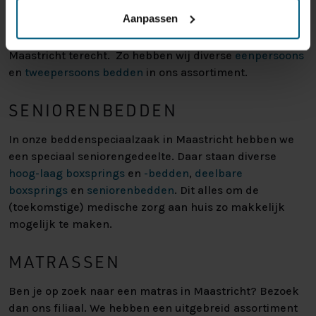
BEDDEN
Aanpassen
Ook voor een bed (ledikant) kun je in ons filiaal in
Maastricht terecht. Zo hebben wij diverse
eenpersoons
en
tweepersoons bedden
in ons assortiment.
SENIORENBEDDEN
In onze beddenspeciaalzaak in Maastricht hebben we
een speciaal seniorengedeelte. Daar staan diverse
hoog-laag boxsprings
en
-bedden
,
deelbare
boxsprings
en
seniorenbedden
. Dit alles om de
(toekomstige) medische zorg aan huis zo makkelijk
mogelijk te maken.
MATRASSEN
Ben je op zoek naar een matras in Maastricht? Bezoek
dan ons filiaal. We hebben een uitgebreid assortiment