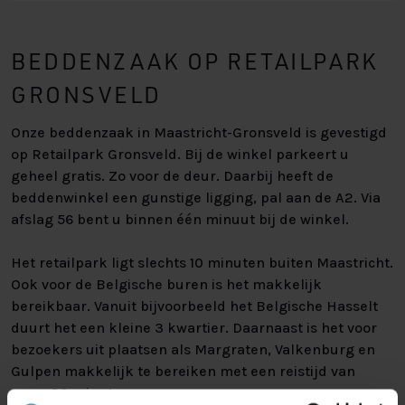
BEDDENZAAK OP RETAILPARK
GRONSVELD
Onze beddenzaak in Maastricht-Gronsveld is gevestigd
op Retailpark Gronsveld. Bij de winkel parkeert u
geheel gratis. Zo voor de deur. Daarbij heeft de
beddenwinkel een gunstige ligging, pal aan de A2. Via
afslag 56 bent u binnen één minuut bij de winkel.
Het retailpark ligt slechts 10 minuten buiten Maastricht.
Ook voor de Belgische buren is het makkelijk
bereikbaar. Vanuit bijvoorbeeld het Belgische Hasselt
duurt het een kleine 3 kwartier. Daarnaast is het voor
bezoekers uit plaatsen als Margraten, Valkenburg en
Gulpen makkelijk te bereiken met een reistijd van
maar 20 minuten.