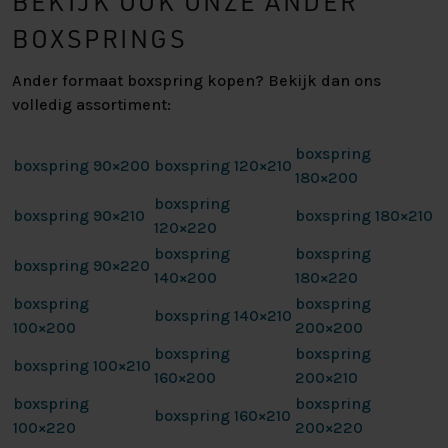
BEKIJK OOK ONZE ANDER
BOXSPRINGS
Ander formaat boxspring kopen? Bekijk dan ons
volledig assortiment:
boxspring
boxspring 90×200
boxspring 120×210
180×200
boxspring
boxspring 90×210
boxspring 180×210
120×220
boxspring
boxspring
boxspring 90×220
140×200
180×220
boxspring
boxspring
boxspring 140×210
100×200
200×200
boxspring
boxspring
boxspring 100×210
160×200
200×210
boxspring
boxspring
boxspring 160×210
100×220
200×220