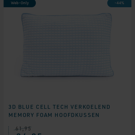
Web-Only
-44%
3D BLUE CELL TECH VERKOELEND
MEMORY FOAM HOOFDKUSSEN
61,95
Oorspronkelijke
Huidige