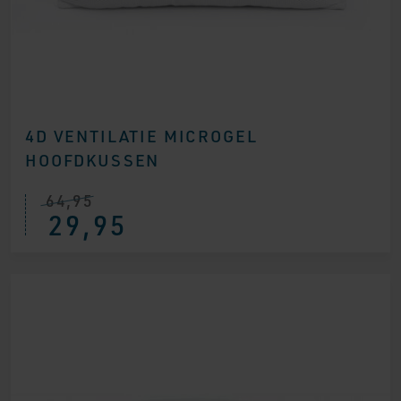
4D VENTILATIE MICROGEL
HOOFDKUSSEN
64,95
Oorspronkelijke
Huidige
29,95
prijs
prijs
was:
is:
€ 64,95.
€ 29,95.