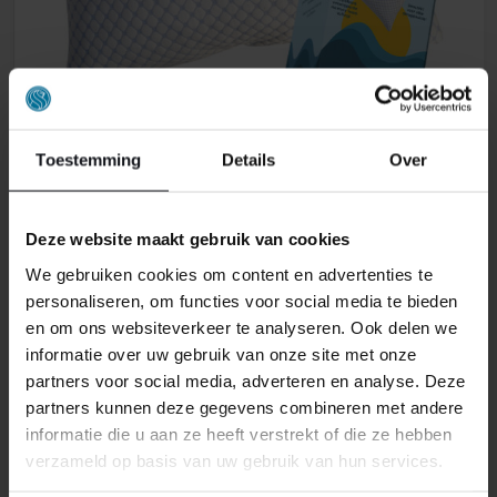
Toestemming
Details
Over
CLOUDY PILLOW
Deze website maakt gebruik van cookies
69,95
We gebruiken cookies om content en advertenties te
Oorspronkelijke
Huidige
29,95
prijs
prijs
personaliseren, om functies voor social media te bieden
was:
is:
en om ons websiteverkeer te analyseren. Ook delen we
€ 69,95.
€ 29,95.
informatie over uw gebruik van onze site met onze
partners voor social media, adverteren en analyse. Deze
Web-Only
-57%
partners kunnen deze gegevens combineren met andere
informatie die u aan ze heeft verstrekt of die ze hebben
verzameld op basis van uw gebruik van hun services.