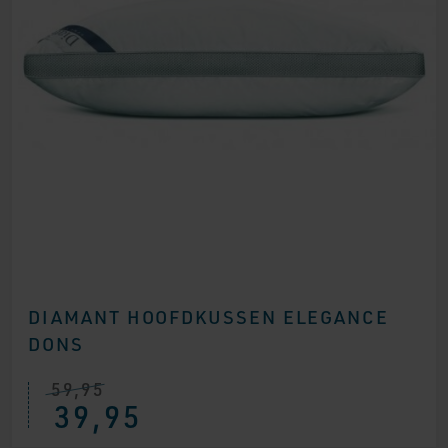
DIAMANT HOOFDKUSSEN ELEGANCE
DONS
59,95
Oorspronkelijke
Huidige
39,95
prijs
prijs
was:
is: