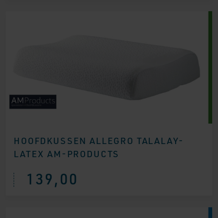
€ 59,95.
€ 39,95.
HOOFDKUSSEN ALLEGRO TALALAY-
LATEX AM-PRODUCTS
139,00