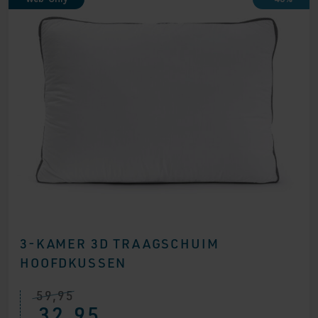
3-KAMER 3D TRAAGSCHUIM
HOOFDKUSSEN
59,95
Oorspronkelijke
Huidige
32,95
prijs
prijs