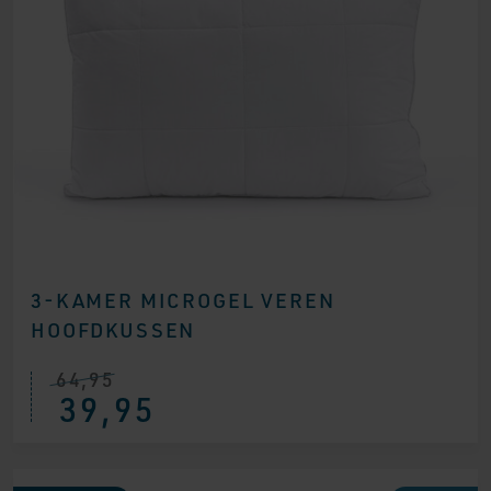
3-KAMER MICROGEL VEREN
HOOFDKUSSEN
64,95
Oorspronkelijke
Huidige
39,95
prijs
prijs
was:
is:
€ 64,95.
€ 39,95.