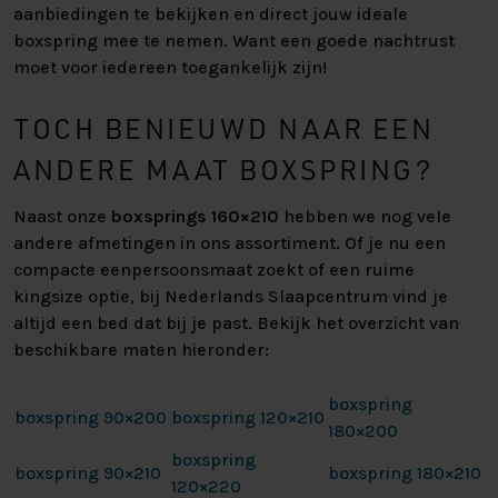
aanbiedingen te bekijken en direct jouw ideale
boxspring mee te nemen. Want een goede nachtrust
moet voor iedereen toegankelijk zijn!
TOCH BENIEUWD NAAR EEN
ANDERE MAAT BOXSPRING?
Naast onze
boxsprings 160×210
hebben we nog vele
andere afmetingen in ons assortiment. Of je nu een
compacte eenpersoonsmaat zoekt of een ruime
kingsize optie, bij Nederlands Slaapcentrum vind je
altijd een bed dat bij je past. Bekijk het overzicht van
beschikbare maten hieronder:
boxspring
boxspring 90×200
boxspring 120×210
180×200
boxspring
boxspring 90×210
boxspring 180×210
120×220