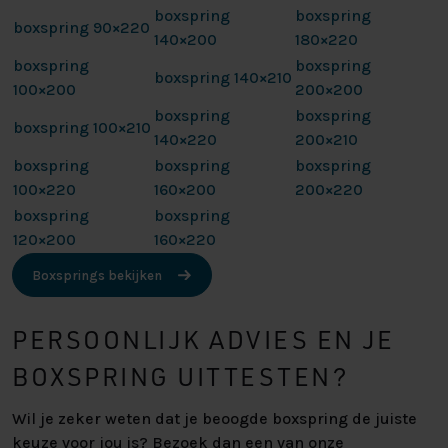
boxspring
boxspring
boxspring 90×220
140×200
180×220
boxspring
boxspring
boxspring 140×210
100×200
200×200
boxspring
boxspring
boxspring 100×210
140×220
200×210
boxspring
boxspring
boxspring
100×220
160×200
200×220
boxspring
boxspring
120×200
160×220
Boxsprings bekijken
PERSOONLIJK ADVIES EN JE
BOXSPRING UITTESTEN?
Wil je zeker weten dat je beoogde boxspring de juiste
keuze voor jou is? Bezoek dan een van onze