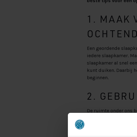
beste tips voor een o
1. MAAK 
OCHTEND
Een geordende slaapka
iedere slaapkamer. Ma
slaapkamer al snel een
kunt duiken. Daarbij h
beginnen.
2. GEBRU
De ruimte onder ons be
die er ligt alsmaar gro
vergeten schat in de z
opbergboxen onder je b