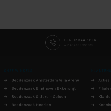
CONTACT
BEREIKBAAR PER
+31 (0) 493 310 515
INFORMATIE
ONZE WINKELS
KLANTENS
Beddenzaak Amsterdam Villa ArenA
Acties
Beddenzaak Eindhoven Ekkersrijt
Filiale
Beddenzaak Sittard – Geleen
Klante
Beddenzaak Heerlen
Kenni