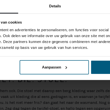
in de weg.
Details
R MEER EFFICIËNTE
 van cookies
UIMTE
ent en advertenties te personaliseren, om functies voor social
. Ook delen we informatie over uw gebruik van onze site met on
onder je bed is een gemiste kans. Kijk maar eens naar het nacht
e. Deze partners kunnen deze gegevens combineren met andere i
waar je net je glas water en je wekker op kwijt kunt? Dan is he
erzameld op basis van uw gebruik van hun services.
htkastje
met opberglades, of een
dressoir
in de slaapkamer. 
 van de dode hoeken in je slaapkamer waar je normaal gesprok
rect een hoop extra opbergruimte. Win-win.
Aanpassen
MET. DIE. STOEL.
t hem ook. Die stoel met daarop een berg kleding waar zelfs d
 vaak uit kleding die al eens gedragen is, en waarvan je twijfel
 nu. Is het niet meer fris? dan gaat het naar de wasmand. No
 in. Zeg dag tegen de twijfel-stoel, en hallo tegen een opger