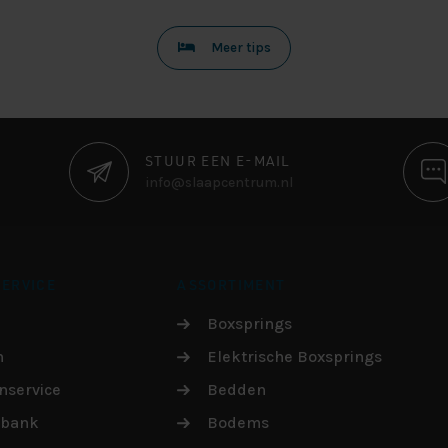
Meer tips
STUUR EEN E-MAIL
info@slaapcentrum.nl
ERVICE
ASSORTIMENT
Boxsprings
n
Elektrische Boxsprings
nservice
Bedden
sbank
Bodems