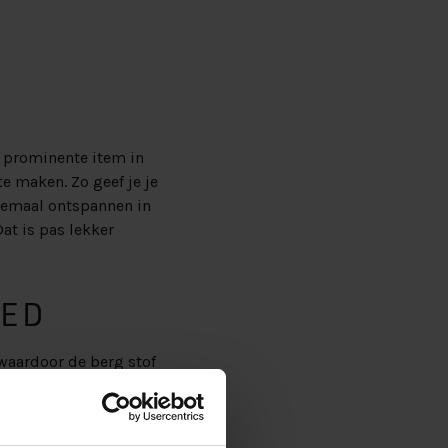
 prominente item in
e maken. Zo geef je je
elemaal ontspannen in
at is pas lekker
BED
 waardoor de berg stof
imte is namelijk een
if een paar
slaapkamer, en de