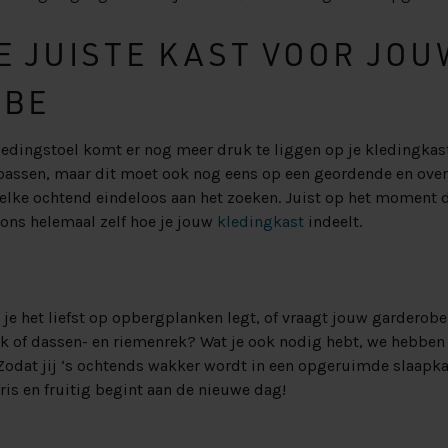
DE JUISTE KAST VOOR JOU
OBE
edingstoel komt er nog meer druk te liggen op je kledingkast
npassen, maar dit moet ook nog eens op een geordende en over
elke ochtend eindeloos aan het zoeken. Juist op het moment da
 ons helemaal zelf hoe je jouw
kledingkast
indeelt.
ie je het liefst op opbergplanken legt, of vraagt jouw garderob
ek of dassen- en riemenrek? Wat je ook nodig hebt, we hebben
odat jij ‘s ochtends wakker wordt in een opgeruimde slaapkam
 fris en fruitig begint aan de nieuwe dag!