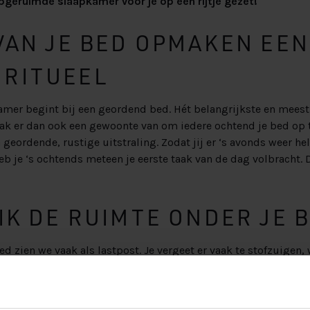
pgeruimde slaapkamer voor je op een rijtje gezet!
VAN JE BED OPMAKEN EEN
RITUEEL
mer begint bij een geordend bed. Hét belangrijkste en meest
ak er dan ook een gewoonte van om iedere ochtend je bed op t
 geordende, rustige uitstraling. Zodat jij er ‘s avonds weer h
eb je ‘s ochtends meteen je eerste taak van de dag volbracht. D
IK DE RUIMTE ONDER JE 
d zien we vaak als lastpost. Je vergeet er vaak te stofzuigen,
ter en groter wordt. Maar wat er ook ligt, zijn kansen. Deze ru
oektocht naar opbergruimte. En het is nog makkelijk ook. Schu
ed, en klaar is kees. Je spullen slingeren niet meer door de 