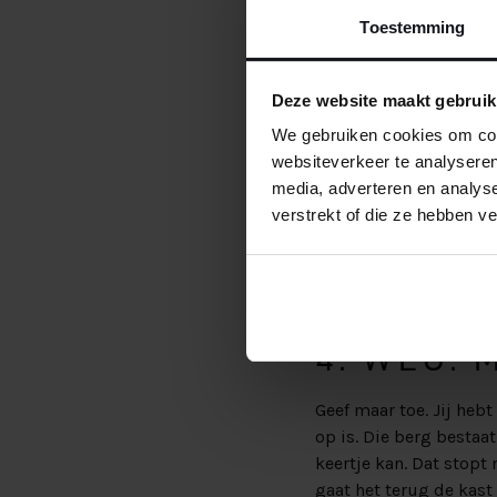
boxen staan niemand 
Toestemming
3. CREËE
Deze website maakt gebruik
OPBERGR
We gebruiken cookies om cont
websiteverkeer te analyseren
Niet alleen de ruimte 
media, adverteren en analys
dat een klein tafeltje 
verstrekt of die ze hebben v
te denken voor een
nac
profiteer je optimaal
maakt, en creëer je di
4. WEG. 
Geef maar toe. Jij heb
op is. Die berg bestaat
keertje kan. Dat stopt
gaat het terug de kast