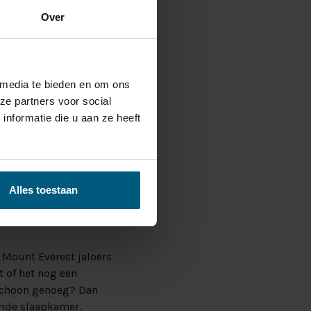
Over
 media te bieden en om ons
ze partners voor social
kastje naast je bed. Is
nformatie die u aan ze heeft
t hoog tijd om eens na
Met deze kasten
en geen gebruik van
Alles toestaan
e Mount Everest jaloers
t of het nog een
g schoon genoeg? Dan
uimde slaapkamer.