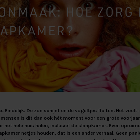
beter van
aar maken?
NMAAK: HOE ZORG I
xspring
 Velvet HR55
Lats Vlak
ing Premium
Massief Eiken
 SILVER 90%
AAPKAMER?
Massief
. Eindelijk. De zon schijnt en de vogeltjes fluiten. Het voelt 
eel mensen is dit dan ook hét moment voor een grote voorj
 het hele huis halen, inclusief de slaapkamer. Even opruim
aapkamer netjes houden, dat is een ander verhaal. Geen pani