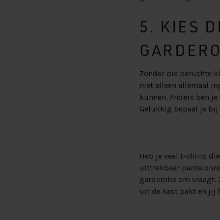
5. KIES 
GARDER
Zonder die beruchte kl
niet alleen allemaal i
kunnen. Anders ben je 
Gelukkig bepaal je bij
Heb je veel t-shirts d
uittrekbaar pantalonr
garderobe om vraagt. Z
uit de kast pakt en jij