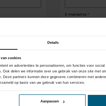
beter van
aar maken?
xspring
 Velvet HR55
Lats Vlak
Vereist
E-mailadres
*
ing Premium
Massief Eiken
Massief
 SILVER 90%
Vereist
Wachtwoord
*
Details
Je persoonlijke gegeve
ondersteunen, om toega
 van cookies
doeleinden zoals omsc
ent en advertenties te personaliseren, om functies voor social
. Ook delen we informatie over uw gebruik van onze site met on
Registreren
e. Deze partners kunnen deze gegevens combineren met andere i
erzameld op basis van uw gebruik van hun services.
Aanpassen