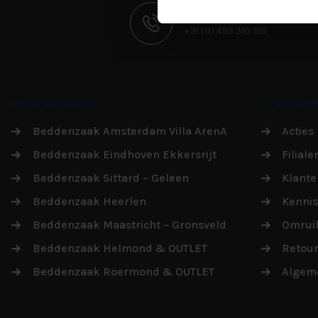
CONTACT
BEREIKBAAR PER
+31 (0) 493 310 515
INFORMATIE
ONZE WINKELS
KLANTENS
Beddenzaak Amsterdam Villa ArenA
Acties
Beddenzaak Eindhoven Ekkersrijt
Filiale
Beddenzaak Sittard – Geleen
Klante
Beddenzaak Heerlen
Kenni
Beddenzaak Maastricht – Gronsveld
Omruil
Beddenzaak Helmond & OUTLET
Retou
Beddenzaak Roermond & OUTLET
Algem