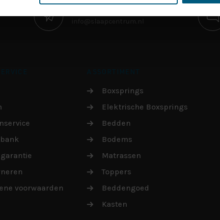
STUUR EEN E-MAIL
info@slaapcentrum.nl
ERVICE
ASSORTIMENT
Boxsprings
n
Elektrische Boxsprings
nservice
Bedden
sbank
Bodems
garantie
Matrassen
rneren
Toppers
ene voorwaarden
Beddengoed
Kasten