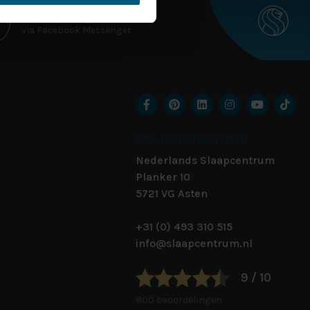
STUUR ONS EEN BERICHT
via Facebook Messenger
ONS HOOFDKANTOOR
Nederlands Slaapcentrum
Planker 10
5721 VG
Asten
+31 (0) 493 310 515
info@slaapcentrum.nl
9 / 10
800 beoordelingen