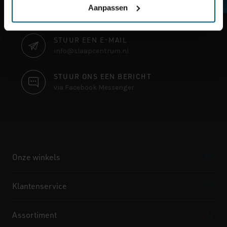
CONTACT
BEREIKBAAR PER
Aanpassen
+31 (0) 493 310 515
INFORMATIE
STUUR EEN E-MAIL
info@slaapcentrum.nl
STUUR ONS EEN BERICHT
via Facebook Messenger
Onze winkels
Klantenservice
Assortiment