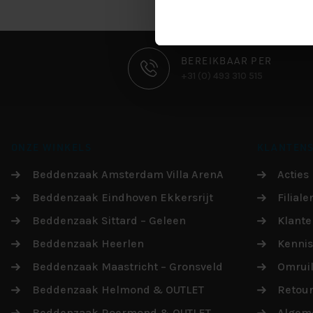
CONTACT
BEREIKBAAR PER
+31 (0) 493 310 515
INFORMATIE
ONZE WINKELS
KLANTENS
Beddenzaak Amsterdam Villa ArenA
Acties
Beddenzaak Eindhoven Ekkersrijt
Filiale
Beddenzaak Sittard – Geleen
Klante
Beddenzaak Heerlen
Kenni
Beddenzaak Maastricht – Gronsveld
Omruil
Beddenzaak Helmond & OUTLET
Retou
Beddenzaak Roermond & OUTLET
Algem