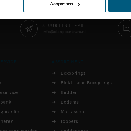
Aanpassen
STUUR EEN E-MAIL
info@slaapcentrum.nl
ERVICE
ASSORTIMENT
Boxsprings
n
Elektrische Boxsprings
nservice
Bedden
sbank
Bodems
garantie
Matrassen
rneren
Toppers
ene voorwaarden
Beddengoed