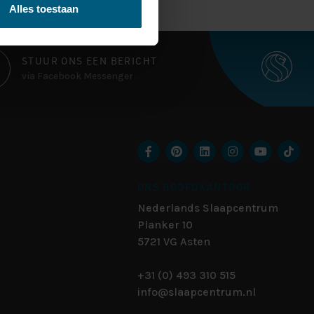
Alles toestaan
STUUR ONS EEN BERICHT
via Facebook Messenger
ONS HOOFDKANTOOR
Nederlands Slaapcentrum
Planker 10
5721 VG
Asten
+31 (0) 493 310 515
info@slaapcentrum.nl