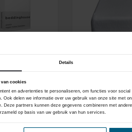
beter van
aar maken?
xspring
 Velvet HR55
Lats Vlak
ing Premium
Massief Eiken
 SILVER 90%
Massief
GHOUSE TOPPER
BEDDINGHOUSE M
 MULTIFIT
MOLTON MULTIFIT
Details
95
48,95
 van cookies
ent en advertenties te personaliseren, om functies voor social
. Ook delen we informatie over uw gebruik van onze site met on
e. Deze partners kunnen deze gegevens combineren met andere i
erzameld op basis van uw gebruik van hun services.