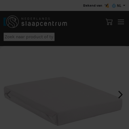
Bekend van
NL