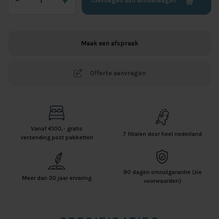
–
+
Toevoegen aan winkelwagen
Jersey
Lycra
Splittopper
Hoeslaken
Maak een afspraak
-
Wit
aantal
Offerte aanvragen
Vanaf €100,- gratis
7 filialen door heel nederland
verzending post pakketten
90 dagen omruilgarantie (zie
Meer dan 30 jaar ervaring
voorwaarden)