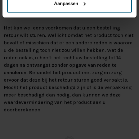
regels en kunnen niet door ons retour
Aanpassen
worden genomen.
Het kan wel eens voorkomen dat u een bestelling
retour wilt sturen. Wellicht omdat het product toch niet
bevalt of misschien dat er een andere reden is waarom
u de bestelling toch niet zou willen hebben. Wat de
reden ook is, u heeft het recht uw bestelling tot
14
dagen na ontvangst zonder opgave van reden te
annuleren
. Behandel het product met zorg en zorg
ervoor dat deze bij het retour sturen goed verpakt is.
Mocht het product beschadigd zijn of is de verpakking
meer beschadigd dan nodig, dan kunnen we deze
waardevermindering van het product aan u
doorberekenen.