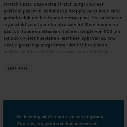
stretch heeft. Deze extra stretch zorgt voor een
perfecte pasvorm, zodat desplittopper hoeslaken zeer
gemakkelijk om het topdekmatras past. Het hoeslaken
is geschikt voor topdekmatrassen tot 12cm hoogte en
past om topdekmatrassen met een lengte van 200 cm
tot 220 cm.Het hoeslaken heeft een split van 85 cm.
Deze eigenschap zorgt ervoor dat het hoeslaken
perfect past bij topdekmatrassen voor elektrisch
verstelbare bedden. Zo kunnen de twee hoofdeinden
onafhankelijk van elkaar bewegen. Het splittopper
Lees meer
hoeslaken is geheel rondom voorzien van elastiek en
blijft daardoor goed om het matras zitten. Dit
splittopper hoeslaken heeft een goed vocht opnemend
vermogen en is van duurzame kwaliteit. Het hoeslaken
kan gewassen worden tot 60 graden, is geschikt voor
de wasdroger en hoeft niet gestreken te worden.
De levering vindt plaats via een afspraak.
Zodra wij de goederen kunnen leveren