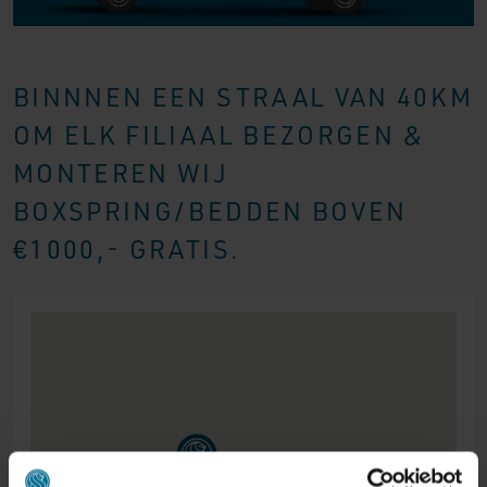
BINNNEN EEN STRAAL VAN 40KM
OM ELK FILIAAL BEZORGEN &
MONTEREN WIJ
BOXSPRING/BEDDEN BOVEN
€1000,- GRATIS.