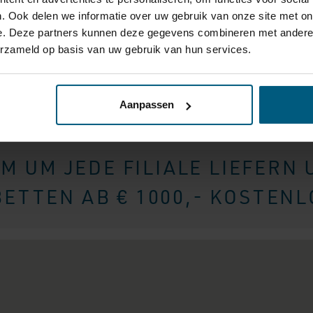
tt an der gewünschten
. Ook delen we informatie over uw gebruik van onze site met on
alle
e. Deze partners kunnen deze gegevens combineren met andere i
interlassen alles
erzameld op basis van uw gebruik van hun services.
rdentlich in Karton und
gen zu vermeiden.
Aanpassen
KM UM JEDE FILIALE LIEFERN
TTEN AB € 1000,- KOSTENL