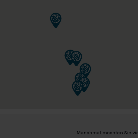
Manchmal möchten Sie vie