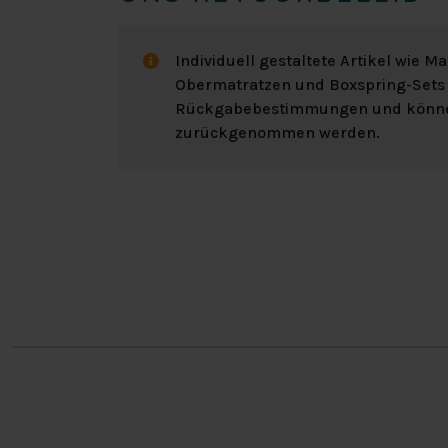
Individuell gestaltete Artikel wie Ma
Obermatratzen und Boxspring-Sets 
Rückgabebestimmungen und können
zurückgenommen werden.