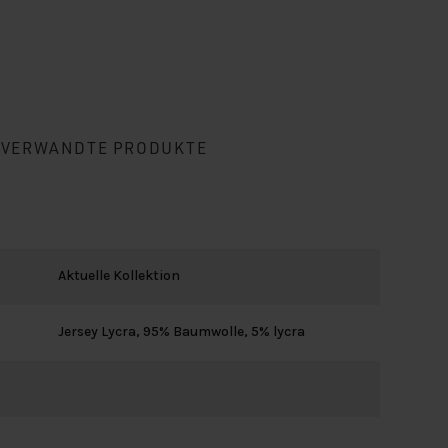
VERWANDTE PRODUKTE
Aktuelle Kollektion
Jersey Lycra, 95% Baumwolle, 5% lycra