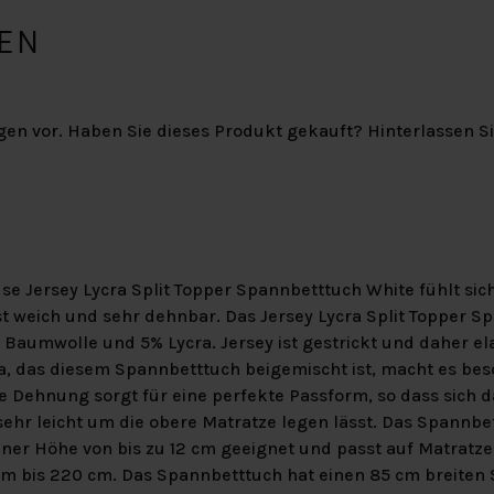
EN
gen vor. Haben Sie dieses Produkt gekauft? Hinterlassen S
e Jersey Lycra Split Topper Spannbetttuch White fühlt sic
t weich und sehr dehnbar. Das Jersey Lycra Split Topper S
Baumwolle und 5% Lycra. Jersey ist gestrickt und daher ela
ra, das diesem Spannbetttuch beigemischt ist, macht es be
he Dehnung sorgt für eine perfekte Passform, so dass sich d
ehr leicht um die obere Matratze legen lässt. Das Spannbet
iner Höhe von bis zu 12 cm geeignet und passt auf Matratze
m bis 220 cm. Das Spannbetttuch hat einen 85 cm breiten S