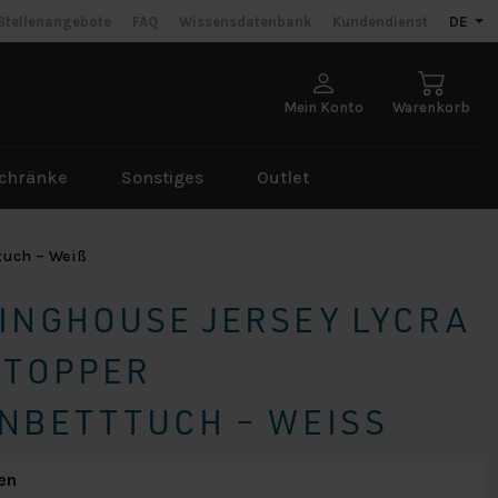
Stellenangebote
FAQ
Wissensdatenbank
Kundendienst
DE
Mein Konto
Warenkorb
chränke
Sonstiges
Outlet
tuch – Weiß
FRAGEN ZU
FRAGEN ZU BETTEN?
FRAGEN ZU
FRAGEN ZU
FRAGEN ZU MATRATZEN?
FRAGEN ZU
FRAGEN ZU SCHRÄNKE?
NOCH FRAGEN?
INGHOUSE JERSEY LYCRA
BOXSPRINGBETTEN?
BETTWÄSCHE?
LATTENROSTE?
MATRATZENTOPPER?
Machen Sie ein
Machen Sie ein
Machen Sie ein
Machen Sie ein
termin
termin
termin
termin
in einem unserer
in einem unserer
in einem unserer
in einem unserer
TTOPPER
betriebe
betriebe
betriebe
betriebe
oder kommen Sie einfach
oder kommen Sie einfach
oder kommen Sie einfach
oder kommen Sie einfach
Machen Sie ein
Machen Sie ein
Machen Sie ein
Machen Sie ein
termin
termin
termin
termin
in einem unserer
in einem unserer
in einem unserer
in einem unserer
vorbei.
vorbei.
vorbei.
vorbei.
NBETTTUCH – WEISS
betriebe
betriebe
betriebe
betriebe
oder kommen Sie einfach
oder kommen Sie einfach
oder kommen Sie einfach
oder kommen Sie einfach
vorbei.
vorbei.
vorbei.
vorbei.
ERREICHEN SIE UNS UNTER
ERREICHEN SIE UNS UNTER
ERREICHEN SIE UNS UNTER
ERREICHEN SIE UNS UNTER
+31 (0) 493 310 515
+31 (0) 493 310 515
+31 (0) 493 310 515
+31 (0) 493 310 515
en
ERREICHEN SIE UNS UNTER
ERREICHEN SIE UNS UNTER
ERREICHEN SIE UNS UNTER
ERREICHEN SIE UNS UNTER