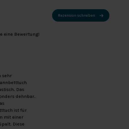
Rezension schreiben
ie eine Bewertung!
h sehr
pannbetttuch
stisch. Das
sonders dehnbar.
as
ttuch ist für
n mit einer
palt. Diese