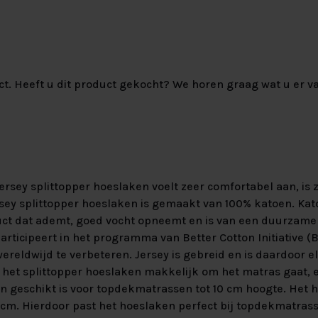
ct. Heeft u dit product gekocht? We horen graag wat u er va
rsey splittopper hoeslaken voelt zeer comfortabel aan, is 
rsey splittopper hoeslaken is gemaakt van 100% katoen. Kat
uct dat ademt, goed vocht opneemt en is van een duurzame 
ticipeert in het programma van Better Cotton Initiative (B
ereldwijd te verbeteren. Jersey is gebreid en is daardoor el
t het splittopper hoeslaken makkelijk om het matras gaat,
n geschikt is voor topdekmatrassen tot 10 cm hoogte. Het 
5 cm. Hierdoor past het hoeslaken perfect bij topdekmatras