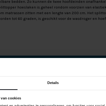
telbare bedden. Zo kunnen de twee hoofdeinden onafhankel
ittopper hoeslaken is geheel rondom voorzien van elastiek 
m matrassen zitten met een lengte van 200 cm. Het splitt
rden tot 60 graden, is geschikt voor de wasdroger en hoef
aak. Zodra wij de
bellen voor een
Details
tjes thuisbezorgd op
ren wij de boxspring
 van cookies
ij alle verpakking
ent en advertenties te personaliseren, om functies voor social