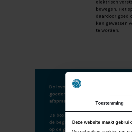
elektrisch vers
bewegen. Het spl
daardoor goed o
kan gewassen wo
te worden.
De levering vindt plaats via een afspr
goederen kunnen leveren zullen wij u 
afspraak te maken.
Toestemming
De boxspring wordt bij bezorging ne
de begane grond. Bij montage monte
Deze website maakt gebruik
op de gewenste plek. Hierna nemen w
We gebruiken cookies om cont