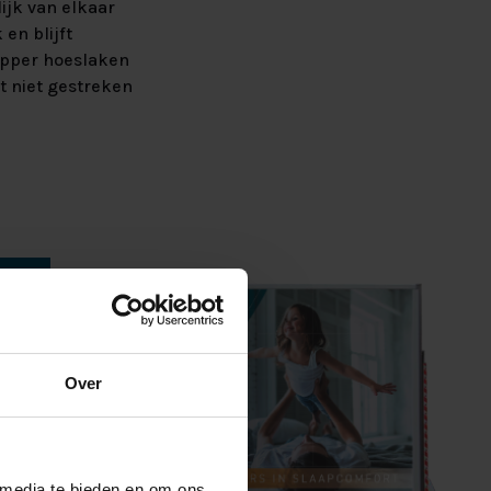
ijk van elkaar
en blijft
opper hoeslaken
t niet gestreken
Over
 media te bieden en om ons