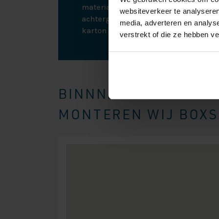
materialen weer mee terug, zodat all
websiteverkeer te analyseren
achtergelaten wordt. De boxspring zit
media, adverteren en analys
karton en plastic om eventuele scha
verstrekt of die ze hebben v
BINNNEN EEN STRAAL
MONTEREN WIJ BOXSP