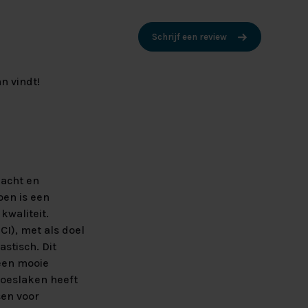
Schrijf een review
n vindt!
zacht en
oen is een
kwaliteit.
CI), met als doel
astisch. Dit
 een mooie
hoeslaken heeft
sen voor