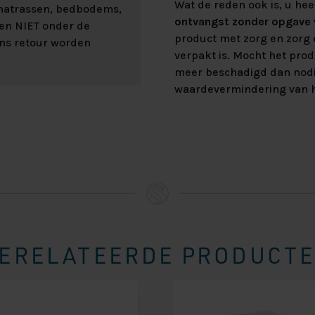
Wat de reden ook is, u hee
 matrassen, bedbodems,
ontvangst zonder opgave v
len NIET onder de
product met zorg en zorg e
ons retour worden
verpakt is. Mocht het prod
meer beschadigd dan nod
waardevermindering van h
ERELATEERDE PRODUCT