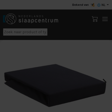
Bekend van
NL