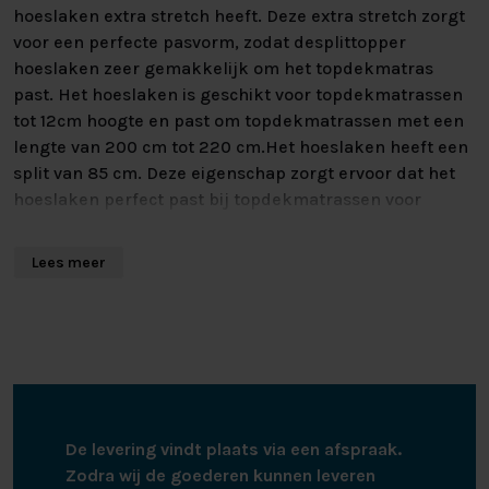
hoeslaken extra stretch heeft. Deze extra stretch zorgt
voor een perfecte pasvorm, zodat desplittopper
hoeslaken zeer gemakkelijk om het topdekmatras
past. Het hoeslaken is geschikt voor topdekmatrassen
tot 12cm hoogte en past om topdekmatrassen met een
lengte van 200 cm tot 220 cm.Het hoeslaken heeft een
split van 85 cm. Deze eigenschap zorgt ervoor dat het
hoeslaken perfect past bij topdekmatrassen voor
elektrisch verstelbare bedden. Zo kunnen de twee
hoofdeinden onafhankelijk van elkaar bewegen. Het
Lees meer
splittopper hoeslaken is geheel rondom voorzien van
elastiek en blijft daardoor goed om het matras zitten.
Dit splittopper hoeslaken heeft een goed vocht
opnemend vermogen en is van duurzame kwaliteit. Het
hoeslaken kan gewassen worden tot 60 graden, is
geschikt voor de wasdroger en hoeft niet gestreken te
worden.
De levering vindt plaats via een afspraak.
Zodra wij de goederen kunnen leveren