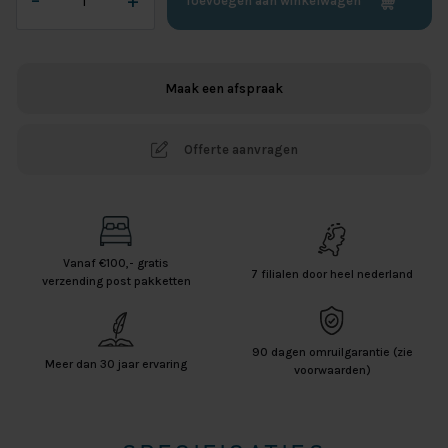
–
+
Toevoegen aan winkelwagen
Jersey
Lycra
Splittopper
Hoeslaken
Maak een afspraak
-
Indigo
aantal
Offerte aanvragen
Vanaf €100,- gratis
7 filialen door heel nederland
verzending post pakketten
90 dagen omruilgarantie (zie
Meer dan 30 jaar ervaring
voorwaarden)