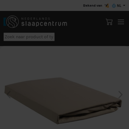
Bekend van
NL