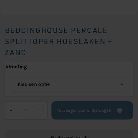
BEDDINGHOUSE PERCALE
SPLITTOPER HOESLAKEN –
ZAND
Afmeting
Beddinghouse
–
+
Toevoegen aan winkelwagen
Percale
Splittoper
Hoeslaken
-
Maak een afspraak