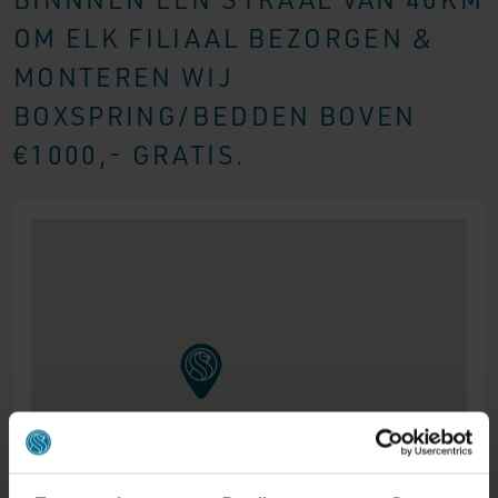
OM ELK FILIAAL BEZORGEN &
MONTEREN WIJ
BOXSPRING/BEDDEN BOVEN
€1000,- GRATIS.