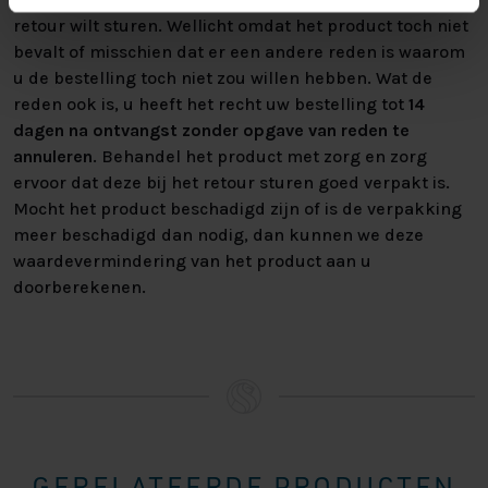
retour wilt sturen. Wellicht omdat het product toch niet
bevalt of misschien dat er een andere reden is waarom
u de bestelling toch niet zou willen hebben. Wat de
reden ook is, u heeft het recht uw bestelling tot
14
dagen na ontvangst zonder opgave van reden te
annuleren
. Behandel het product met zorg en zorg
ervoor dat deze bij het retour sturen goed verpakt is.
Mocht het product beschadigd zijn of is de verpakking
meer beschadigd dan nodig, dan kunnen we deze
waardevermindering van het product aan u
doorberekenen.
GERELATEERDE PRODUCTEN