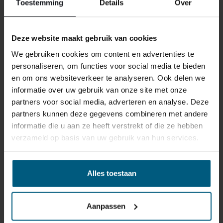
Toestemming
Details
Over
Deze website maakt gebruik van cookies
We gebruiken cookies om content en advertenties te
personaliseren, om functies voor social media te bieden
en om ons websiteverkeer te analyseren. Ook delen we
informatie over uw gebruik van onze site met onze
partners voor social media, adverteren en analyse. Deze
ONS RETOURBELEID
partners kunnen deze gegevens combineren met andere
informatie die u aan ze heeft verstrekt of die ze hebben
verzameld op basis van uw gebruik van hun services.
Gepersonaliseerde artikelen zoals
matrassen, bedbodems, topmatrassen en
boxspringsets vallen NIET onder de retour
Alles toestaan
regels en kunnen niet door ons retour
worden genomen.
Aanpassen
Het kan wel eens voorkomen dat u een bestelling