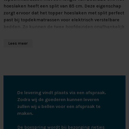
hoeslaken heeft een split van 85 cm. Deze eigenschap
zorgt ervoor dat het topper hoeslaken met split perfect
past bij topdekmatrassen voor elektrisch verstelbare
bedden. Zo kunnen de twee hoofdeinden onafhankelijk
van elkaar bewegen. Het splittopper hoeslaken kan
gewassen worden tot 60 graden, is geschikt voor de
Lees meer
wasdroger en kan gestreken worden.
De levering vindt plaats via een afspraak.
Zodra wij de goederen kunnen leveren
zullen wij u bellen voor een afspraak te
maken.
De boxspring wordt bij bezorging netjes