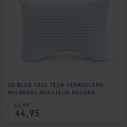
3D BLUE CELL TECH VERKOELEND
MICROGEL NEKSTEUN KUSSEN
67,95
Oorspronkelijke
Huidige
44,95
prijs
prijs
was:
is:
€ 67,95.
€ 44,95.