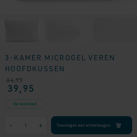
3-KAMER MICROGEL VEREN
HOOFDKUSSEN
64,95
Oorspronkelijke
Huidige
39,95
prijs
prijs
was:
is:
€ 64,95.
€ 39,95.
Op voorraad
3-
–
+
Toevoegen aan winkelwagen
Kamer
Microgel