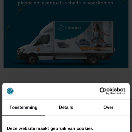
plastic om eventuele schade te voorkomen.
BINNNEN EEN STRAAL VAN 40KM
OM ELK FILIAAL BEZORGEN &
MONTEREN WIJ
Toestemming
Details
Over
BOXSPRING/BEDDEN BOVEN
€1000,- GRATIS.
Deze website maakt gebruik van cookies