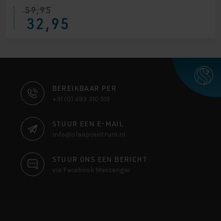
59,95
Oorspronkelijke
Huidige
32,95
prijs
prijs
was:
is:
€ 59,95.
€ 32,95.
CONTACT
BEREIKBAAR PER
+31 (0) 493 310 515
INFORMATIE
STUUR EEN E-MAIL
info@slaapcentrum.nl
STUUR ONS EEN BERICHT
via Facebook Messenger