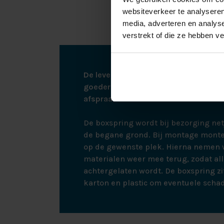
materialen zorg
websiteverkeer te analyseren
media, adverteren en analys
verstrekt of die ze hebben v
De levering vindt plaats via een afspr
goederen kunnen leveren zullen wij u 
afspraak te maken.
De boxspring wordt bij bezorging ne
de begane grond. Bij montage monte
op de gewenste plek. Hierna nemen w
materialen weer mee terug, zodat all
achtergelaten wordt. De boxspring zit
karton en plastic om eventuele scha