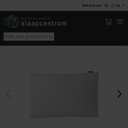
Bekend van
NL