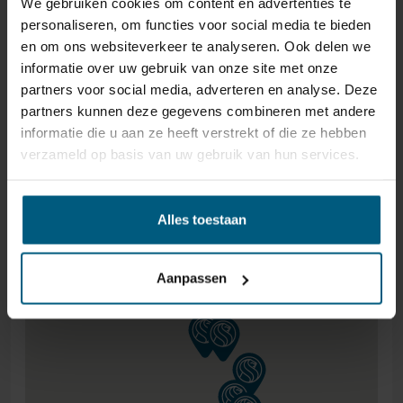
We gebruiken cookies om content en advertenties te
Een kwalitatief kussen draagt bij aan een betere start
BOXSPRING/BEDDEN BOVEN
personaliseren, om functies voor social media te bieden
van de dag. Door de juiste ondersteuning van hoofd en
en om ons websiteverkeer te analyseren. Ook delen we
nek kan het Crown Kussen helpen om spanning tijdens
€1000,- GRATIS.
informatie over uw gebruik van onze site met onze
de nacht te verminderen. Het resultaat is een
partners voor social media, adverteren en analyse. Deze
comfortabelere nachtrust en een uitgeruster gevoel bij
partners kunnen deze gegevens combineren met andere
het opstaan.
informatie die u aan ze heeft verstrekt of die ze hebben
verzameld op basis van uw gebruik van hun services.
Het Crown Kussen is ontwikkeld voor wie waarde hecht
aan luxe, comfort en een goede nachtrust. Een
investering in slaapkwaliteit waar je iedere nacht
Alles toestaan
opnieuw van profiteert.
Aanpassen