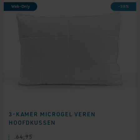
Web-Only
-38%
3-KAMER MICROGEL VEREN
HOOFDKUSSEN
64,95
Oorspronkelijke
Huidige