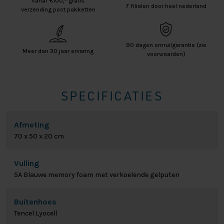
Vanaf €100,- gratis
7 filialen door heel nederland
verzending post pakketten
90 dagen omruilgarantie (zie
Meer dan 30 jaar ervaring
voorwaarden)
SPECIFICATIES
Afmeting
70 x 50 x 20 cm
Vulling
5A Blauwe memory foam met verkoelende gelputen
Buitenhoes
Tencel Lyocell