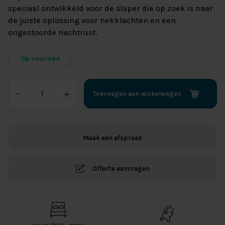
speciaal ontwikkeld voor de slaper die op zoek is naar
de juiste oplossing voor nekklachten en een
ongestoorde nachtrust.
Op voorraad
Pilloking
–
+
Toevoegen aan winkelwagen
Crown
HoofdKussen
aantal
Maak een afspraak
Offerte aanvragen