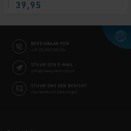
39,95
prijs
prijs
was:
is:
€ 64,95.
€ 39,95.
CONTACT
BEREIKBAAR PER
+31 (0) 493 310 515
INFORMATIE
STUUR EEN E-MAIL
info@slaapcentrum.nl
STUUR ONS EEN BERICHT
via Facebook Messenger