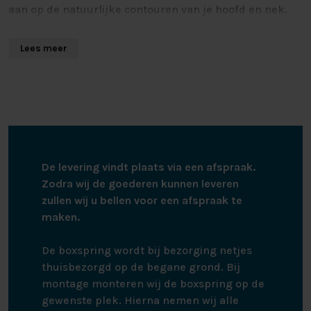
aan op de natuurlijke contouren van je hoofd en nek.
Hierdoor ontstaat een stabiele en ontspannen
slaaphouding, wat kan bijdragen aan het verminderen
Lees meer
van spanning in de nek en schouders.
HOOGWAARDIG COMFORT VOOR EEN
BETERE NACHTRUST
Het Crown Kussen is ontwikkeld met oog voor comfort,
kwaliteit en duurzaamheid. De materialen en afwerking
De levering vindt plaats via een afspraak.
zijn zorgvuldig gekozen om een luxe slaapervaring te
Zodra wij de goederen kunnen leveren
creëren. Het kussen vormt zich subtiel naar de
zullen wij u bellen voor een afspraak te
drukpunten van je hoofd en nek, waardoor je tijdens
maken.
het slapen een gelijkmatige en comfortabele
ondersteuning ervaart.
De boxspring wordt bij bezorging netjes
thuisbezorgd op de begane grond. Bij
Dit zorgt ervoor dat je minder hoeft te draaien
montage monteren wij de boxspring op de
gedurende de nacht en makkelijker in een diepe,
gewenste plek. Hierna nemen wij alle
herstellende slaap blijft. Een goed ondersteunend