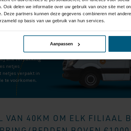
. Ook delen we informatie over uw gebruik van onze site met on
e. Deze partners kunnen deze gegevens combineren met andere i
aak. Zodra wij de
erzameld op basis van uw gebruik van hun services.
bellen voor een
Aanpassen
tjes thuisbezorgd op
ren wij de boxspring
ij alle verpakking
es netjes
 netjes verpakt in
de te voorkomen.
 VAN 40KM OM ELK FILIAAL 
RING/BEDDEN BOVEN €1000,