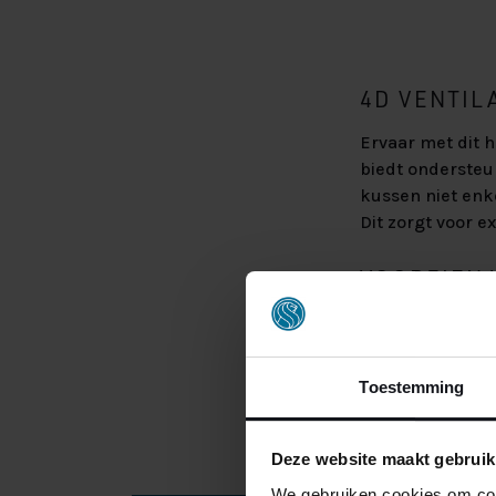
4D VENTIL
Ervaar met dit 
biedt ondersteu
kussen niet enk
Dit zorgt voor ex
VOORZIEN 
Het kussen heef
aan. Dit draagt 
Toestemming
Deze website maakt gebruik
We gebruiken cookies om cont