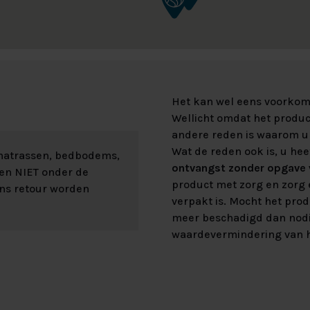
Het kan wel eens voorkome
Wellicht omdat het product
andere reden is waarom u 
Wat de reden ook is, u hee
 matrassen, bedbodems,
ontvangst zonder opgave v
len NIET onder de
product met zorg en zorg e
ons retour worden
verpakt is. Mocht het prod
meer beschadigd dan nod
waardevermindering van h