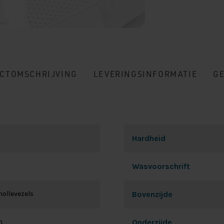
CTOMSCHRIJVING
LEVERINGSINFORMATIE
G
Hardheid
Wasvoorschrift
ollevezels
Bovenzijde
n
Onderzijde