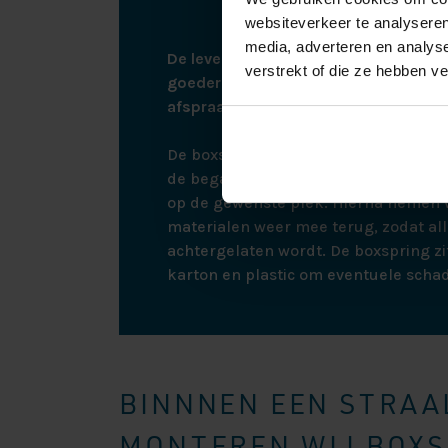
websiteverkeer te analyseren
media, adverteren en analys
De levering vindt plaats via een afspr
verstrekt of die ze hebben v
goederen kunnen leveren zullen wij u 
afspraak te maken.
De boxspring wordt bij bezorging ne
de begane grond. Bij montage monte
op de gewenste plek. Hierna nemen w
materialen weer mee terug, zodat all
achtergelaten wordt. De boxspring zit
karton en plastic om eventuele scha
BINNNEN EEN STRAAL
MONTEREN WIJ BOXSP