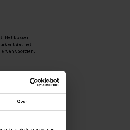
t. Het kussen
tekent dat het
iervan voorzien.
t lekker zacht
Over
 media te bieden en om ons