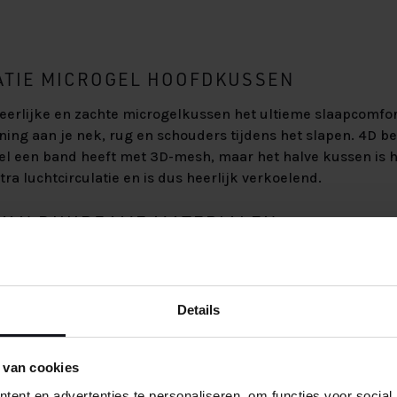
ATIE MICROGEL HOOFDKUSSEN
heerlijke en zachte microgelkussen het ultieme slaapcomfor
ning aan je nek, rug en schouders tijdens het slapen. 4D be
el een band heeft met 3D-mesh, maar het halve kussen is h
tra luchtcirculatie en is dus heerlijk verkoelend.
VAN DUURZAME MATERIALEN
t een tijk van 100% perkal-katoen met 3D-mesh en het voel
bij aan het comfortabel slapen.
Details
 van cookies
ent en advertenties te personaliseren, om functies voor social