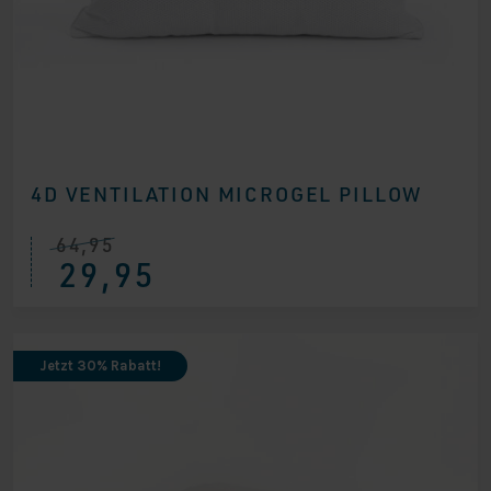
4D VENTILATION MICROGEL PILLOW
64,95
Ursprünglicher
Aktueller
29,95
Preis
Preis
war:
ist:
€ 64,95
€ 29,95.
Jetzt 30% Rabatt!