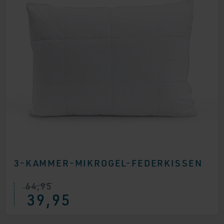
3-KAMMER-MIKROGEL-FEDERKISSEN
64,95
Ursprünglicher
Aktueller
39,95
Preis
Preis
war:
ist:
€ 64,95
€ 39,95.