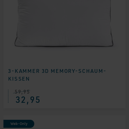
3-KAMMER 3D MEMORY-SCHAUM-
KISSEN
59,95
Ursprünglicher
Aktueller
32,95
Preis
Preis
war:
ist:
€ 59,95
€ 32,95.
Web-Only