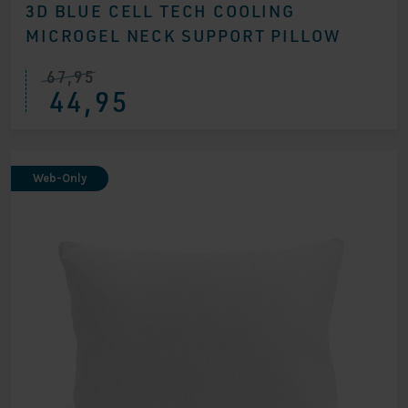
3D BLUE CELL TECH COOLING
MICROGEL NECK SUPPORT PILLOW
67,95
Ursprünglicher
Aktueller
44,95
Preis
Preis
war:
ist:
€ 67,95
€ 44,95.
Web-Only