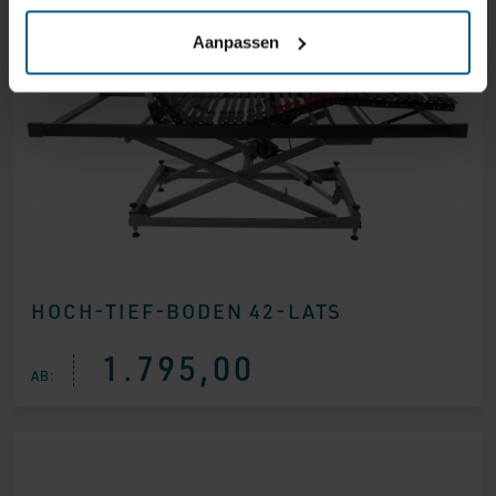
Aanpassen
HOCH-TIEF-BODEN 42-LATS
1.795,00
AB: