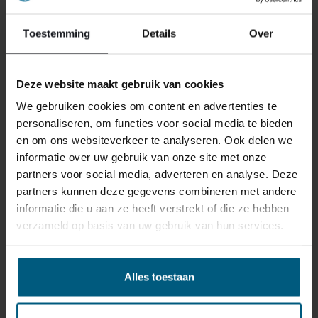
BOXSPRINGBETT
Toestemming
Details
Over
2.395,00
Ursprünglicher
Aktueller
1.949,80
Preis
Preis
AB:
war:
ist:
Deze website maakt gebruik van cookies
€ 2.395,00
€ 1.949,80.
We gebruiken cookies om content en advertenties te
personaliseren, om functies voor social media te bieden
€300,- Cashback!
en om ons websiteverkeer te analyseren. Ook delen we
informatie over uw gebruik van onze site met onze
partners voor social media, adverteren en analyse. Deze
partners kunnen deze gegevens combineren met andere
informatie die u aan ze heeft verstrekt of die ze hebben
verzameld op basis van uw gebruik van hun services.
Alles toestaan