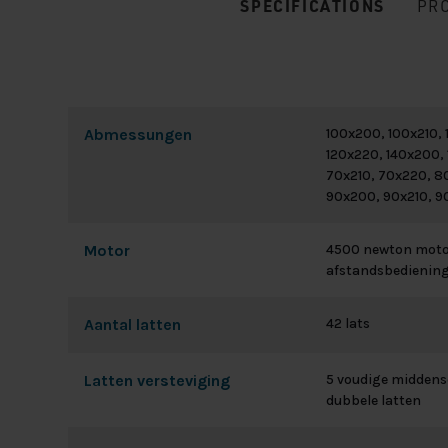
SPECIFICATIONS
PR
Abmessungen
100x200, 100x210, 
120x220, 140x200, 
70x210, 70x220, 8
90x200, 90x210, 9
Motor
4500 newton moto
afstandsbedienin
Aantal latten
42 lats
Latten versteviging
5 voudige middens
dubbele latten