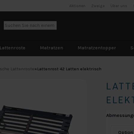
Aktionen
Zweige
Über uns
Lattenroste
Matratzen
Matratzentopper
S
ische Lattenroste
»
Lattenrost 42 Latten elektrisch
TIPS
TIPS
TIPS
TIPS
TIPS
TIPS
TIPS
LATT
Welche Art von Matratze oder Topper passt zu mir?
Dein Bett winterfest machen?
Welche Bettdeckengröße passt zu meiner
Dein Boxspringbett individuell gestalten -
Welche Art von Matratze oder Topper passt zu mir?
Welche Art von Matratze oder Topper passt zu mir?
Wie sieht der ideale Schrank für dein
ELEK
Matratze?
Optionen und Möglichkeiten.
Schlafzimmer aus?
Boxspring mit TV-Lift: ein Muss für das moderne
Welche Bettdeckengröße passt zu meiner
Welche Bettdeckengröße passt zu meiner
Rückenschmerzen im Bett? Diese Tipps
Schlafzimmer
Matratze?
Matratze?
verbessern Ihren Schlaf.
Die größten Schlafmythen: Was hilft wirklich für
Erleichtern Sie sich das Leben mit einem
Wie sorge ich für ein aufgeräumtes Schlafzimmer?
Abmessung
einen besseren Schlaf?
elektrischen Boxspringbett.
Rückenschmerzen, hart oder weich schlafen?
Die größten Schlafmythen: Was hilft wirklich für
UNSERE FAVORITEN
ONZE FAVO'S
UNSERE FAVORITEN
UNSERE FAVORITEN
einen besseren Schlaf?
Dein Bett winterfest machen?