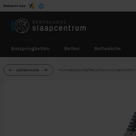
Bekannt aus
Boxspringbetten
Betten
Bettwäsche
Home
»
Geschäft
»
Lattenroste
»
Elektr
Lattenroste
BOXSPRINGBETTEN
BETTEN
BETTWÄSCHE
LATTENROSTE
MATRATZEN
MATRATZENTOPPER
SCHRÄNKE
SONSTIGES
Alle Boxspringbetten
Alle Betten
Alle Bettwäsche
Alle Lattenroste
Alle Matratzen
Alle Topper
Alle Schränke
Alle Zubehör
Boxspringbett mit Stauraum
Doppelbetten
Bettbezügen
Elektrische Lattenroste
Taschenfederkern-Gel
Gel-Topper
Anrichten
Bademäntel
Einzelne Boxspringbetten
Einzelbetten
Decken
Flache Lattenroste
Taschenfederkern-Kaltschaum
Kaltsschaum-Topper
Nachttische
Badezimmerwäsche
Elektrische Boxspringbetten
Elektrische Betten
Kopfkissen
Kopfteile
Taschenfederkern-Latex
Latex-Topper
Schwebetürenschränke
Zubehör
Flache Boxspringbetten
Höhenverstellbare Betten
Matratzen-Spannbettlaken
Manuell verstellbare Lattenroste
Taschenfederkern-Visco
Matratzentopper ohne Split