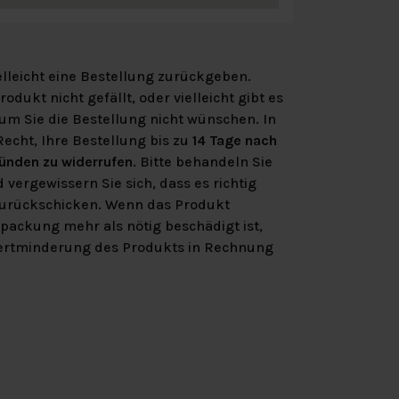
lleicht eine Bestellung zurückgeben.
rodukt nicht gefällt, oder vielleicht gibt es
m Sie die Bestellung nicht wünschen. In
Recht, Ihre Bestellung bis zu
14 Tage nach
ünden zu widerrufen
. Bitte behandeln Sie
 vergewissern Sie sich, dass es richtig
 zurückschicken. Wenn das Produkt
rpackung mehr als nötig beschädigt ist,
ertminderung des Produkts in Rechnung