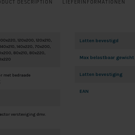
ODUCT DESCRIPTION
LIEFERINFORMATIONEN
100x220, 120x200, 120x210,
Latten bevestigd
140x210, 140x220, 70x200,
0x200, 80x210, 80x220,
Max belastbaar gewicht
0x220
Latten bevestiging
r met bedraade
g
EAN
ector versteviging dmv.