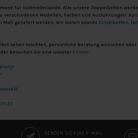
hmann für Südniederlande. Alle unsere Doppelbetten werde
zu verschiedenen Modellen, Farben und Ausführungen. Auch
h Maß geliefert werden. Wir bieten sowohl
Einzelbetten
,
tei
elbst sehen möchten, persönliche Beratung wünschen oder
oder besuchen Sie eine unserer
Filialer:
rsrijt
n
ronsveld
UTLET
EN
SENDEN SIE EINE E-MAIL