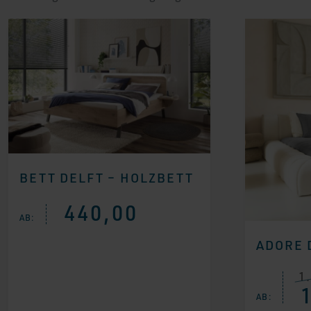
Höhenverstellbare Boxspringbetten
Ledikanten
Molton-Spannbettlaken
Vollschaum
Split-Topper
Trennbare Boxspringbetten
Seniorenbetten
Splittopper-Spannbettlaken
Traumschaum-Topper
Web-Only Boxspringbetten
Teilbare Betten
Topper-Spannbettlaken
Zweifler Boxspringbett
Zierkissen
BETT DELFT – HOLZBETT
440,00
AB:
ADORE 
1.
Urs
Akt
1
Prei
Prei
AB:
war:
ist: