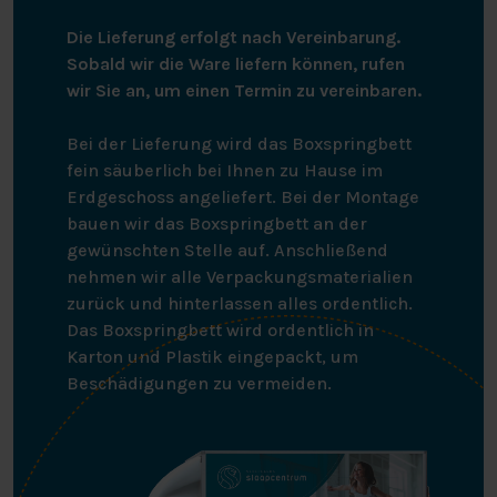
oder ein teilbares Bett aus unserer Kollektion wählen.
Die Lieferung erfolgt nach Vereinbarung.
In diesem Fall wählst du die Option “Teilbare Rollen
Sobald wir die Ware liefern können, rufen
unter dem Hoch-Tief-Bettkasten”.
wir Sie an, um einen Termin zu vereinbaren.
Das Bett wird am Tag der Lieferung komplett montiert.
Bei der Lieferung wird das Boxspringbett
fein säuberlich bei Ihnen zu Hause im
Wir haben alle Vorteile und Merkmale des Bett-in-Bett-
Erdgeschoss angeliefert. Bei der Montage
Systems für dich aufgelistet:
bauen wir das Boxspringbett an der
gewünschten Stelle auf. Anschließend
4-teilige Stahl-Liegefläche, 90×200 cm mit
nehmen wir alle Verpackungsmaterialien
Matratzenhaltern am Kopf- und Fußende, geeignet
zurück und hinterlassen alles ordentlich.
für die Matratzengrößen 90×190 und 90×200 cm
Das Boxspringbett wird ordentlich in
Metallteile in Perlgrau lackiert
Karton und Plastik eingepackt, um
Elektrisch verstellbare Rückenlehne bis zu 70° und
Beschädigungen zu vermeiden.
Oberschenkelverstellung bis zu 30
Die Unterschenkelstütze ist mechanisch in 5
Positionen verstellbar
Elektrische Höhenverstellung zwischen 310-780