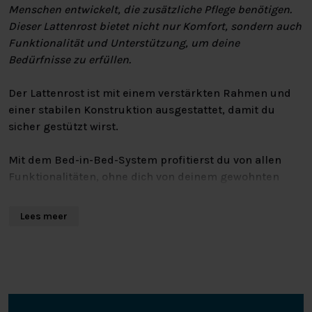
Menschen entwickelt, die zusätzliche Pflege benötigen.
Dieser Lattenrost bietet nicht nur Komfort, sondern auch
Funktionalität und Unterstützung, um deine
Bedürfnisse zu erfüllen.
Der Lattenrost ist mit einem verstärkten Rahmen und
einer stabilen Konstruktion ausgestattet, damit du
sicher gestützt wirst.
Mit dem Bed-in-Bed-System profitierst du von allen
Funktionalitäten, ohne dich von deinem gewohnten
Bett verabschieden zu müssen. Das hochwertige
Pflegesystem sorgt dafür, dass die häusliche Pflege, die
Lees meer
du erhältst, auf die bestmögliche Art und Weise
durchgeführt werden kann. Dieses System ist nach
dem internationalen Standard für Sicherheit und
Funktionalität von medizinischen Betten geprüft. Du
kannst dieses System in dein eigenes Bett einbauen
lassen, aber du kannst natürlich auch ein neues Bett