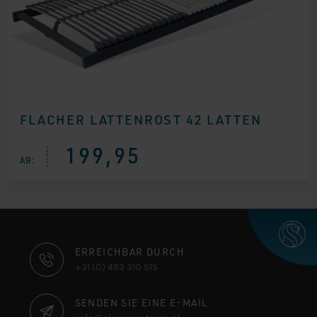
FLACHER LATTENROST 42 LATTEN
199,95
AB:
KONTAKTINFORMATIONEN
ERREICHBAR DURCH
+31 (0) 493 310 515
SENDEN SIE EINE E-MAIL