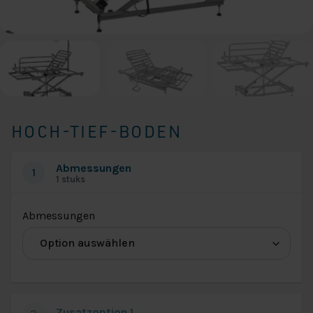
HOCH-TIEF-BODEN
Abmessungen
1
1 stuks
(für
Abmessungen
Abmessungen
des
Hoch-
Tief-
Zusatzoption 1