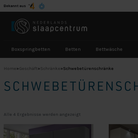
Bekannt aus
Boxspringbetten
Betten
Bettwäsche
Home
»
Geschäft
»
Schränke
»
Schwebetürenschränke
SCHWEBETÜRENSC
BOXSPRINGBETTEN
BETTEN
BETTWÄSCHE
LATTENROSTE
MATRATZEN
MATRATZENTOPPER
SCHRÄNKE
SONSTIGES
Alle Boxspringbetten
Alle Betten
Alle Bettwäsche
Alle Lattenroste
Alle Matratzen
Alle Topper
Alle Schränke
Alle Zubehör
Boxspringbett mit Stauraum
Doppelbetten
Bettbezügen
Elektrische Lattenroste
Taschenfederkern-Gel
Gel-Topper
Anrichten
Bademäntel
Einzelne Boxspringbetten
Einzelbetten
Decken
Flache Lattenroste
Taschenfederkern-Kaltschaum
Kaltsschaum-Topper
Nachttische
Badezimmerwäsche
Alle 4 Ergebnisse werden angezeigt
Elektrische Boxspringbetten
Elektrische Betten
Kopfkissen
Kopfteile
Taschenfederkern-Latex
Latex-Topper
Schwebetürenschränke
Zubehör
Flache Boxspringbetten
Höhenverstellbare Betten
Matratzen-Spannbettlaken
Manuell verstellbare Lattenroste
Taschenfederkern-Visco
Matratzentopper ohne Split