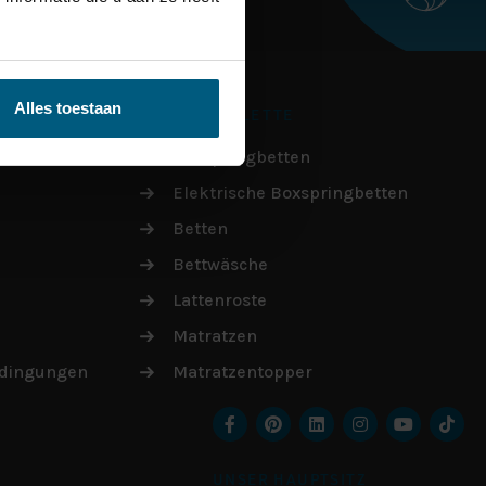
von Facebook Messenger
Alles toestaan
PRODUKTPALETTE
Boxspringbetten
Elektrische Boxspringbetten
Betten
Bettwäsche
Lattenroste
Matratzen
edingungen
Matratzentopper
UNSER HAUPTSITZ