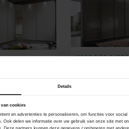
UNSERE FAVORITEN
UNSERE FAVORITEN
ONZE FAVO'S
WEST SIDE CUPB
IDE CUPBOARD
0,00
,00
AB:
Details
 van cookies
ent en advertenties te personaliseren, om functies voor social
EN
. Ook delen we informatie over uw gebruik van onze site met on
SENDEN SIE EINE E-MAIL
e. Deze partners kunnen deze gegevens combineren met andere i
info@slaapcentrum.nl