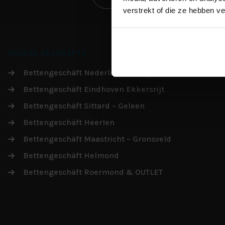
verstrekt of die ze hebben v
UNSERE GESCHÄFTE
Bettengeschäft Nederlands Slaapcentrum Amsterdam 
Bettengeschäft Eindhoven Ekkersrijt
Bettengeschäft Sittard – Geleen
Bettengeschäft Heerlen
Bettengeschäft Maastricht – Gronsveld
Bettengeschäft Helmond
Bettengeschäft Roermond & OUTLET