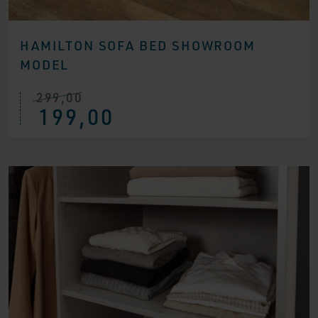
HAMILTON SOFA BED SHOWROOM
MODEL
299,00
Ursprünglicher
Aktueller
199,00
Preis
Preis
war:
ist:
€ 299,00
€ 199,00.