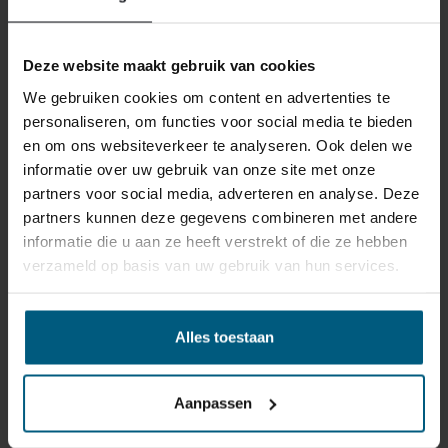
Deze website maakt gebruik van cookies
We gebruiken cookies om content en advertenties te
personaliseren, om functies voor social media te bieden
en om ons websiteverkeer te analyseren. Ook delen we
informatie over uw gebruik van onze site met onze
partners voor social media, adverteren en analyse. Deze
ONS RETOURBELEID
partners kunnen deze gegevens combineren met andere
informatie die u aan ze heeft verstrekt of die ze hebben
verzameld op basis van uw gebruik van hun services.
Individuell gestaltete Artikel wie Matratzen,
Lattenroste, Obermatratzen und Boxspring-
Sets fallen NICHT unter die
Alles toestaan
Rückgabebestimmungen und können von
uns nicht zurückgenommen werden.
Aanpassen
Manchmal möchten Sie vielleicht eine Bestellung