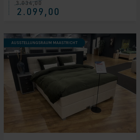
3.034,00
Ursprünglicher
Aktueller
2.099,00
Preis
Preis
war:
ist:
€ 3.034,00
€ 2.099,00.
AUSSTELLUNGSRAUM MAASTRICHT