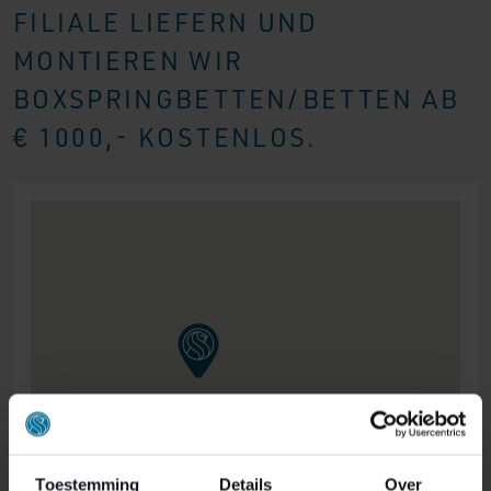
FILIALE LIEFERN UND
MONTIEREN WIR
BOXSPRINGBETTEN/BETTEN AB
€ 1000,- KOSTENLOS.
Toestemming
Details
Over