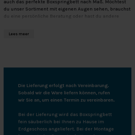
auch das perfekte Boxspringbett nach Maß. Möchtest
du unser Sortiment mit eigenen Augen sehen, brauchst
du eine persönliche Beratung oder hast du andere
Fragen? Dann bist du jederzeit herzlich eingeladen, in
einer unserer Filialen vorbeizuschauen!
Lees meer
In der Übersicht auf der rechten Seite findest du alle
Spezifikationen. Bist du interessiert? Unter “Stell dir
dein eigenes Bett zusammen” findest du alle
Möglichkeiten, wie du dein perfektes Bett
zusammenstellen kannst! Wenn du Fragen hast oder
dich beraten lassen möchtest, kannst du uns gerne
Die Lieferung erfolgt nach Vereinbarung.
kontaktieren.
Sobald wir die Ware liefern können, rufen
wir Sie an, um einen Termin zu vereinbaren.
Bei der Lieferung wird das Boxspringbett
fein säuberlich bei Ihnen zu Hause im
Erdgeschoss angeliefert. Bei der Montage