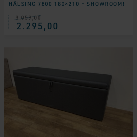
HÄLSING 7800 180×210 – SHOWROOM!
3.059,00
Ursprünglicher
Aktueller
2.295,00
Preis
Preis
war:
ist:
€ 3.059,00
€ 2.295,00.