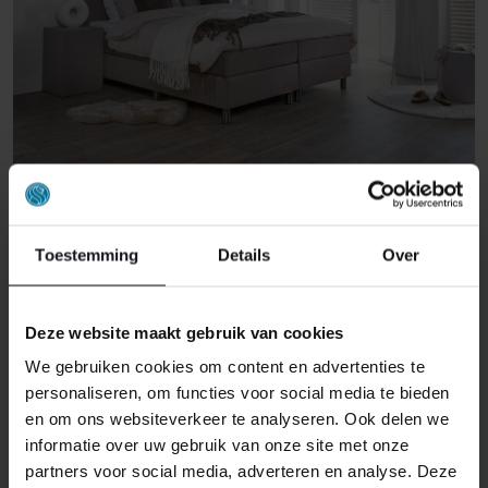
HÄLSING 1000 BOXSPRINGBETT
Toestemming
Details
Over
595,00
Ursprünglicher
Aktueller
495,00
Preis
Preis
AB:
war:
ist:
Deze website maakt gebruik van cookies
€ 595,00
€ 495,00.
We gebruiken cookies om content en advertenties te
personaliseren, om functies voor social media te bieden
SUPER SALE bis zu 1000 € Rabatt
en om ons websiteverkeer te analyseren. Ook delen we
informatie over uw gebruik van onze site met onze
partners voor social media, adverteren en analyse. Deze