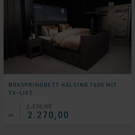
BOXSPRINGBETT HÄLSING 7600 MIT
TV-LIFT
2.770,00
Ursprünglicher
Aktueller
2.270,00
Preis
Preis
AB:
war:
ist:
€ 2.770,00
€ 2.270,00.