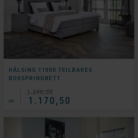
HÄLSING 11000 TEILBARES
BOXSPRINGBETT
1.290,00
Ursprünglicher
Aktueller
1.170,50
Preis
Preis
AB:
war:
ist:
€ 1.290,00
€ 1.170,50.