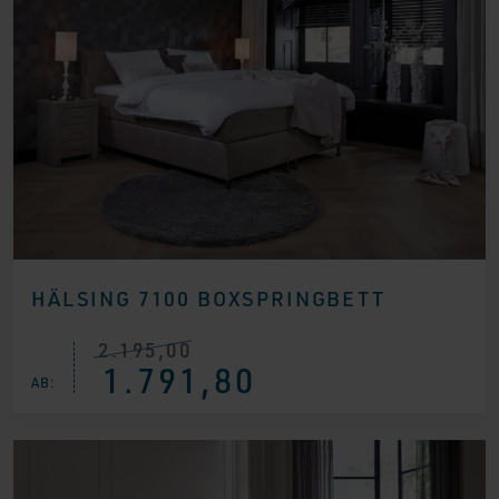
HÄLSING 7100 BOXSPRINGBETT
2.195,00
Ursprünglicher
Aktueller
1.791,80
Preis
Preis
AB:
war:
ist:
€ 2.195,00
€ 1.791,80.