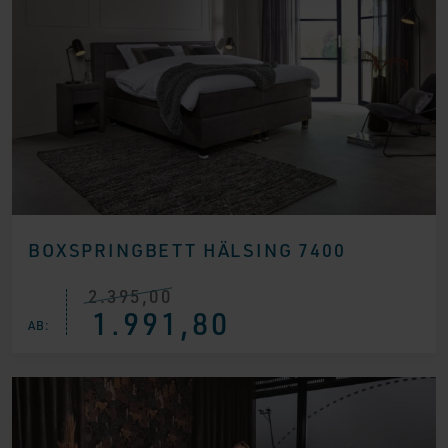
BOXSPRINGBETT HÄLSING 7400
2.395,00
Ursprünglicher
Aktueller
1.991,80
Preis
Preis
AB:
war:
ist:
€ 2.395,00
€ 1.991,80.