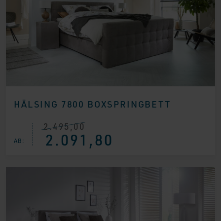
HÄLSING 7800 BOXSPRINGBETT
2.495,00
Ursprünglicher
Aktueller
2.091,80
Preis
Preis
AB:
war:
ist:
€ 2.495,00
€ 2.091,80.