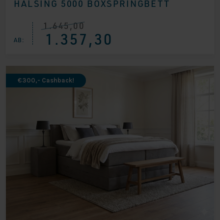
HÄLSING 5000 BOXSPRINGBETT
1.645,00
Ursprünglicher
Aktueller
1.357,30
Preis
Preis
AB:
war:
ist:
€ 1.645,00
€ 1.357,30.
€300,- Cashback!