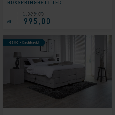
BOXSPRINGBETT TED
1.995,00
Ursprünglicher
Aktueller
995,00
Preis
Preis
AB:
war:
ist:
€ 1.995,00
€ 995,00.
€300,- Cashback!