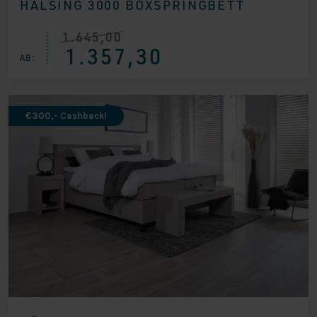
HÄLSING 3000 BOXSPRINGBETT
1.645,00
Ursprünglicher
Aktueller
1.357,30
Preis
Preis
AB:
war:
ist:
€ 1.645,00
€ 1.357,30.
€300,- Cashback!