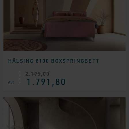
HÄLSING 8100 BOXSPRINGBETT
2.195,00
Ursprünglicher
Aktueller
1.791,80
Preis
Preis
AB:
war:
ist:
€ 2.195,00
€ 1.791,80.