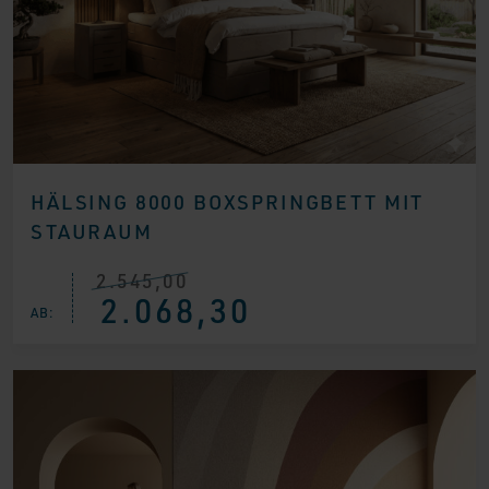
HÄLSING 8000 BOXSPRINGBETT MIT
STAURAUM
2.545,00
Ursprünglicher
Aktueller
2.068,30
Preis
Preis
AB:
war:
ist:
€ 2.545,00
€ 2.068,30.