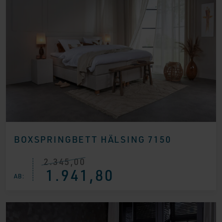
BOXSPRINGBETT HÄLSING 7150
2.345,00
Ursprünglicher
Aktueller
1.941,80
Preis
Preis
AB:
war:
ist:
€ 2.345,00
€ 1.941,80.