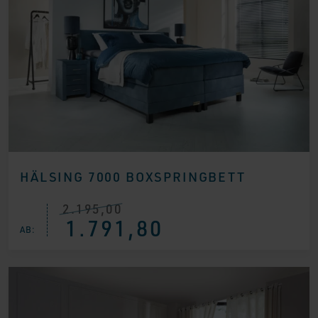
HÄLSING 7000 BOXSPRINGBETT
2.195,00
Ursprünglicher
Aktueller
1.791,80
Preis
Preis
AB:
war:
ist:
€ 2.195,00
€ 1.791,80.