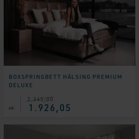
BOXSPRINGBETT HÄLSING PREMIUM
DELUXE
2.345,00
Ursprünglicher
Aktueller
1.926,05
Preis
Preis
AB:
war:
ist:
€ 2.345,00
€ 1.926,05.