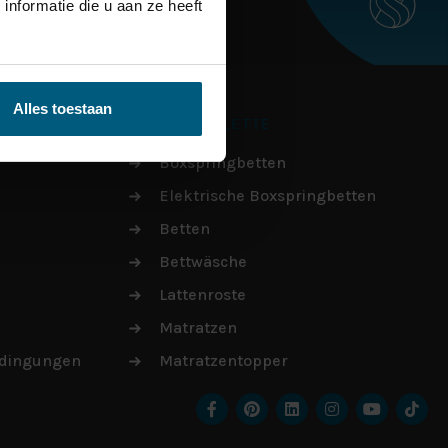
nformatie die u aan ze heeft
NACHRICHT
von Facebook Messenger
Alles toestaan
PRODUKTPALETTE
Boxspringbetten
Elektrische Boxspringbetten
Betten
Bettwäsche
Lattenroste
Matratzen
edingungen
Matratzentopper