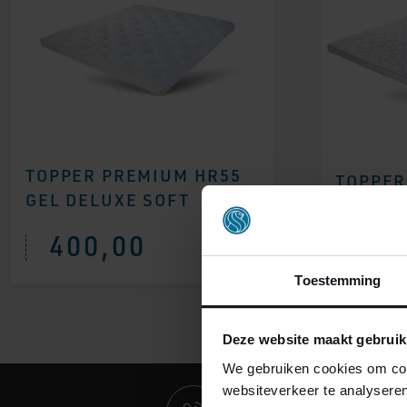
Höhenverstellbare Boxspringbetten
Ledikanten
Molton-Spannbettlaken
Vollschaum
Split-Topper
Trennbare Boxspringbetten
Seniorenbetten
Splittopper-Spannbettlaken
Traumschaum-Topper
Web-Only Boxspringbetten
Teilbare Betten
Topper-Spannbettlaken
Zweifler Boxspringbett
Zierkissen
TOPPER PREMIUM HR55
TOPPER
GEL DELUXE SOFT
NASA
400,00
235
Toestemming
Deze website maakt gebruik
We gebruiken cookies om cont
websiteverkeer te analyseren
KONTAKTINFORMATION
ERREICHBAR DURCH