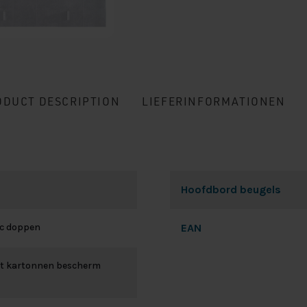
ODUCT DESCRIPTION
LIEFERINFORMATIONEN
Hoofdbord beugels
ic doppen
EAN
et kartonnen bescherm