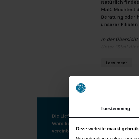
Natürlich finde
Maß. Möchtest d
Beratung oder h
unserer Filiale
In der Übersicht 
Unter “Stell dir
perfektes Bett 
willst, kannst d
Lees meer
Toestemming
Die Lieferung erfolgt nach Vereinbaru
Ware liefern können, rufen wir Sie an
Deze website maakt gebruik
vereinbaren.
We gebruiken cookies om cont