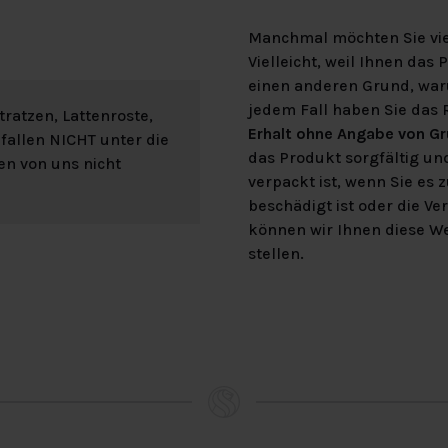
Manchmal möchten Sie vie
Vielleicht, weil Ihnen das P
einen anderen Grund, waru
jedem Fall haben Sie das 
tratzen, Lattenroste,
Erhalt ohne Angabe von Gr
fallen NICHT unter die
das Produkt sorgfältig und
 von uns nicht
verpackt ist, wenn Sie es
beschädigt ist oder die Ve
können wir Ihnen diese W
stellen.