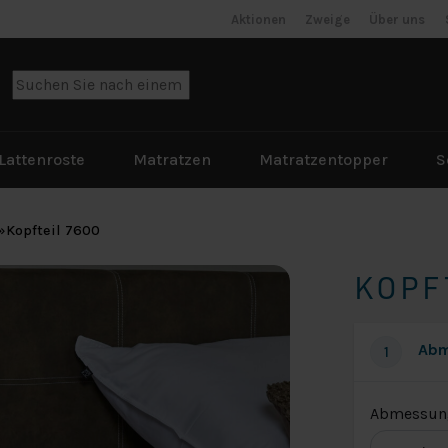
Aktionen
Zweige
Über uns
Lattenroste
Matratzen
Matratzentopper
S
»
Kopfteil 7600
TIPS
TIPS
TIPS
TIPS
TIPS
TIPS
TIPS
KOPF
Welche Art von Matratze oder Topper passt zu mir?
Dein Bett winterfest machen?
Welche Bettdeckengröße passt zu meiner
Dein Boxspringbett individuell gestalten -
Welche Art von Matratze oder Topper passt zu mir?
Welche Art von Matratze oder Topper passt zu mir?
Wie sieht der ideale Schrank für dein
Matratze?
Optionen und Möglichkeiten.
Schlafzimmer aus?
Boxspring mit TV-Lift: ein Muss für das moderne
Welche Bettdeckengröße passt zu meiner
Welche Bettdeckengröße passt zu meiner
Rückenschmerzen im Bett? Diese Tipps
Abm
1
Schlafzimmer
Matratze?
Matratze?
verbessern Ihren Schlaf.
Die größten Schlafmythen: Was hilft wirklich für
Erleichtern Sie sich das Leben mit einem
Wie sorge ich für ein aufgeräumtes Schlafzimmer?
einen besseren Schlaf?
elektrischen Boxspringbett.
Rückenschmerzen, hart oder weich schlafen?
Die größten Schlafmythen: Was hilft wirklich für
Abmessun
UNSERE FAVORITEN
ONZE FAVO'S
UNSERE FAVORITEN
UNSERE FAVORITEN
einen besseren Schlaf?
Dein Bett winterfest machen?