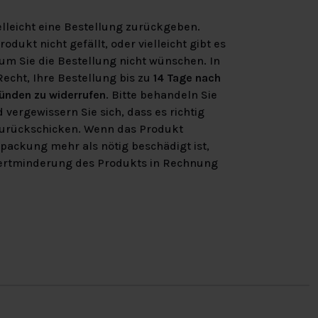
lleicht eine Bestellung zurückgeben.
rodukt nicht gefällt, oder vielleicht gibt es
m Sie die Bestellung nicht wünschen. In
Recht, Ihre Bestellung bis zu
14 Tage nach
ünden zu widerrufen
. Bitte behandeln Sie
 vergewissern Sie sich, dass es richtig
 zurückschicken. Wenn das Produkt
rpackung mehr als nötig beschädigt ist,
ertminderung des Produkts in Rechnung