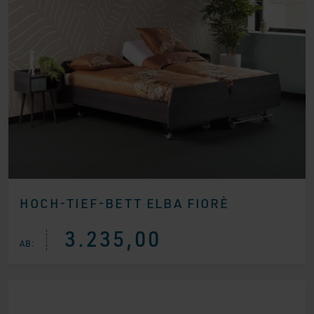
HOCH-TIEF-BETT ELBA FIORÈ
3.235,00
AB: