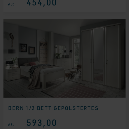
454,00
AB:
BERN 1/2 BETT GEPOLSTERTES
593,00
AB: