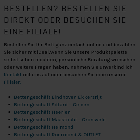
BESTELLEN? BESTELLEN SIE
DIREKT ODER BESUCHEN SIE
EINE FILIALE!
Bestellen Sie Ihr Bett ganz einfach online und bezahlen
Sie sicher mit iDeal.Wenn Sie unsere Produktpalette
selbst sehen möchten, persönliche Beratung wünschen
oder weitere Fragen haben, nehmen Sie unverbindlich
Kontakt
mit uns auf oder besuchen Sie eine unserer
Filialer:
Bettengeschäft Eindhoven Ekkersrijt
Bettengeschäft Sittard – Geleen
Bettengeschäft Heerlen
Bettengeschäft Maastricht – Gronsveld
Bettengeschäft Helmond
Bettengeschäft Roermond & OUTLET