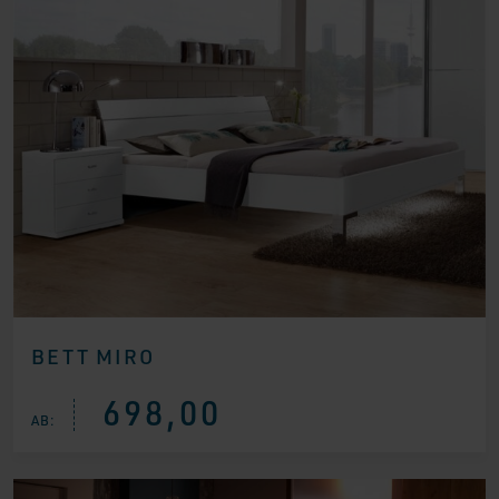
BETT MIRO
698,00
AB: