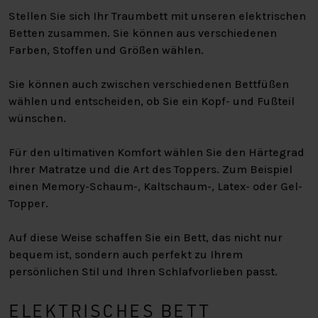
Stellen Sie sich Ihr Traumbett mit unseren elektrischen
Betten zusammen. Sie können aus verschiedenen
Farben, Stoffen und Größen wählen.
Sie können auch zwischen verschiedenen Bettfüßen
wählen und entscheiden, ob Sie ein Kopf- und Fußteil
wünschen.
Für den ultimativen Komfort wählen Sie den Härtegrad
Ihrer Matratze und die Art des Toppers. Zum Beispiel
einen Memory-Schaum-, Kaltschaum-, Latex- oder Gel-
Topper.
Auf diese Weise schaffen Sie ein Bett, das nicht nur
bequem ist, sondern auch perfekt zu Ihrem
persönlichen Stil und Ihren Schlafvorlieben passt.
ELEKTRISCHES BETT