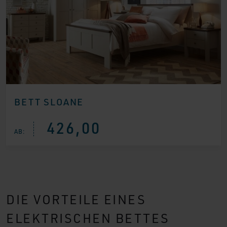
BETT SLOANE
426,00
AB:
DIE VORTEILE EINES
ELEKTRISCHEN BETTES