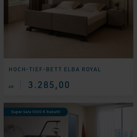
HOCH-TIEF-BETT ELBA ROYAL
3.285,00
AB:
Super Sale 1000 € Rabatt!