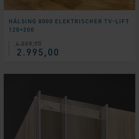
HÄLSING 8000 ELEKTRISCHER TV-LIFT
120×200
4.020,00
Ursprünglicher
Aktueller
2.995,00
Preis
Preis
war:
ist:
€ 4.020,00
€ 2.995,00.