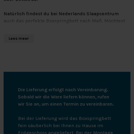
Natürlich findest du bei Nederlands Slaapcentrum
auch das perfekte Boxspringbett nach Maß. Möchtest
du unser Sortiment mit eigenen Augen sehen, brauchst
du eine persönliche Beratung oder hast du andere
Lees meer
Fragen? Dann bist du jederzeit herzlich eingeladen, in
einer unserer Filialen vorbeizuschauen!
In der Übersicht auf der rechten Seite findest du alle
Spezifikationen. Bist du interessiert? Unter “Stell dir
dein eigenes Bett zusammen” findest du alle
Möglichkeiten, wie du dein perfektes Bett
Die Lieferung erfolgt nach Vereinbarung.
zusammenstellen kannst! Wenn du Fragen hast oder
Sobald wir die Ware liefern können, rufen
dich beraten lassen willst, kannst du uns gerne
wir Sie an, um einen Termin zu vereinbaren.
kontaktieren.
Bei der Lieferung wird das Boxspringbett
fein säuberlich bei Ihnen zu Hause im
Erdgeschoss angeliefert. Bei der Montage