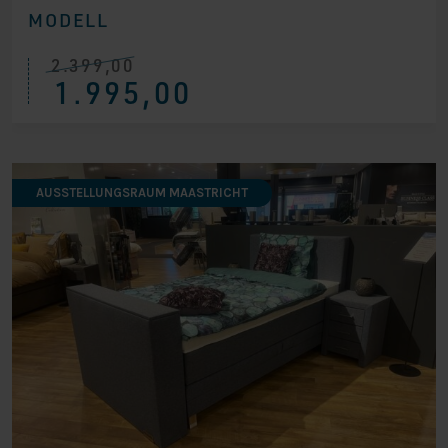
MODELL
2.399,00
Ursprünglicher
Aktueller
1.995,00
Preis
Preis
war:
ist:
€ 2.399,00
€ 1.995,00.
AUSSTELLUNGSRAUM MAASTRICHT