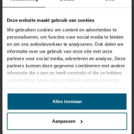
Deze website maakt gebruik van cookies
We gebruiken cookies om content en advertenties te
personaliseren, om functies voor social media te bieden
en om ons websiteverkeer te analyseren. Ook delen we
informatie over uw gebruik van onze site met onze
partners voor social media, adverteren en analyse. Deze
ONS RETOURBELEID
partners kunnen deze gegevens combineren met andere
informatie die u aan ze heeft verstrekt of die ze hebben
verzameld op basis van uw gebruik van hun services.
Individuell gestaltete Artikel wie Matratzen,
Lattenroste, Obermatratzen und Boxspring-
Sets fallen NICHT unter die
Alles toestaan
Rückgabebestimmungen und können von
uns nicht zurückgenommen werden.
Aanpassen