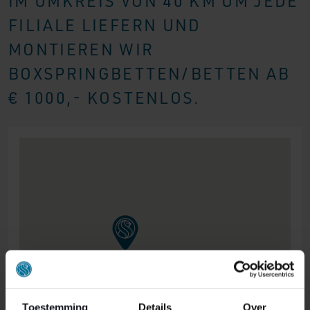
IM UMKREIS VON 40 KM UM JEDE
FILIALE LIEFERN UND
MONTIEREN WIR
BOXSPRINGBETTEN/BETTEN AB
€ 1000,- KOSTENLOS.
Toestemming
Details
Over