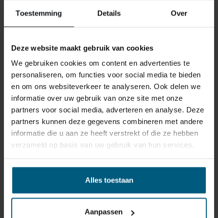
haben, sich zu vermehren.
Toestemming
Details
Over
Tipps für eine längere
Lebensdauer der Matratze:
Deze website maakt gebruik van cookies
We gebruiken cookies om content en advertenties te
• Falte die Matratze nicht, um
personaliseren, om functies voor social media te bieden
Beschädigungen an Federn
en om ons websiteverkeer te analyseren. Ook delen we
und Material zu vermeiden.
informatie over uw gebruik van onze site met onze
partners voor social media, adverteren en analyse. Deze
• Verwende einen Molton- und
partners kunnen deze gegevens combineren met andere
Spannbetttuchbezug für die
informatie die u aan ze heeft verstrekt of die ze hebben
Matratze oder
verzameld op basis van uw gebruik van hun services.
Matratzenauflage.
• Lüfte täglich die Bettdecke,
Alles toestaan
um nächtliche Feuchtigkeit
trocknen zu lassen.
Aanpassen
• Öffne die Vorhänge, um