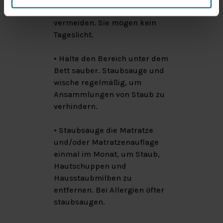
Hausstaubmilben zu
vermeiden. Sie mögen kein
Tageslicht.
• Halte den Bereich unter dem
Bett sauber. Staubsauge und
wische regelmäßig, um
Ansammlungen von Staub zu
verhindern.
• Staubsauge die Matratze
und/oder Matratzenauflage
einmal im Monat, um Staub,
Hautschuppen und
Hausstaubmilben zu
entfernen. Bei Allergien öfter
staubsaugen.