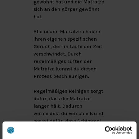
gewöhnt hat und die Matratze
sich an den Körper gewöhnt
hat.
Alle neuen Matratzen haben
ihren eigenen spezifischen
Geruch, der im Laufe der Zeit
verschwindet. Durch
regelmäßiges Lüften der
Matratze kannst du diesen
Prozess beschleunigen.
Regelmäßiges Reinigen sorgt
dafür, dass die Matratze
länger hält. Dadurch
vermeidest du Verschleiß und
sorgst dafür, dass Schimmel,
Hausstaubmilben und andere
Schädlinge keine Chance