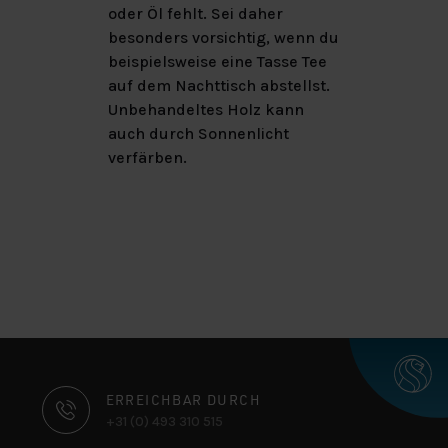
oder Öl fehlt. Sei daher
besonders vorsichtig, wenn du
beispielsweise eine Tasse Tee
auf dem Nachttisch abstellst.
Unbehandeltes Holz kann
auch durch Sonnenlicht
verfärben.
KONTAKTINFORMATIONEN
ERREICHBAR DURCH
+31 (0) 493 310 515