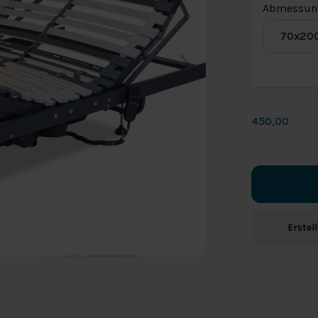
ONZE FAVO'S
UNSERE FAVORITEN
Abmessun
UNSERE FAVORITEN
ONZE FAVO'S
450,00
Erstell