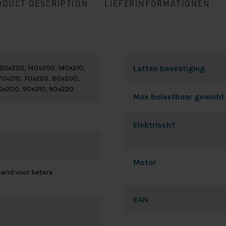
ODUCT DESCRIPTION
LIEFERINFORMATIONEN
120x220, 140x200, 140x210,
Latten bevestiging
70x210, 70x220, 80x200,
0x200, 90x210, 90x220
Max belastbaar gewicht
Elektrisch?
Motor
band voor betere
EAN