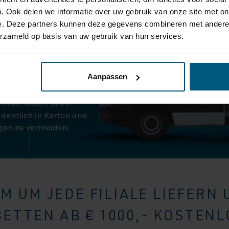
ng. Sobald wir die
. Ook delen we informatie over uw gebruik van onze site met on
, um einen Termin zu
e. Deze partners kunnen deze gegevens combineren met andere i
erzameld op basis van uw gebruik van hun services.
bett fein säuberlich
geliefert. Bei der
Aanpassen
tt an der gewünschten
alle
interlassen alles
rdentlich in Karton und
gen zu vermeiden.
KM UM JEDE FILIALE LIEFERN
TTEN AB € 1000,- KOSTENL