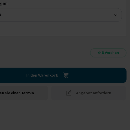
(für
gen
+31 (0) 493 310 515
+31 (0) 493 310 515
+31 (0) 493 310 515
+31 (0) 493 310 515
SENDEN SIE EINE E-MAIL
SENDEN SIE EINE E-MAIL
SENDEN SIE EINE E-MAIL
SENDEN SIE EINE E-MAIL
Abmessungen
info@slaapcentrum.nl
info@slaapcentrum.nl
info@slaapcentrum.nl
info@slaapcentrum.nl
SENDEN SIE EINE E-MAIL
SENDEN SIE EINE E-MAIL
SENDEN SIE EINE E-MAIL
SENDEN SIE EINE E-MAIL
Lattenrost
info@slaapcentrum.nl
info@slaapcentrum.nl
info@slaapcentrum.nl
info@slaapcentrum.nl
30-
Kundendienst
Kundendienst
Kundendienst
Kundendienst
Lamellen
Kundendienst
Kundendienst
Kundendienst
Kundendienst
elektrisch)
4-6 Wochen
In den Warenkorb
en Sie einen Termin
Angebot anfordern