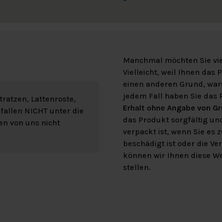
Manchmal möchten Sie vie
Vielleicht, weil Ihnen das P
einen anderen Grund, waru
jedem Fall haben Sie das 
tratzen, Lattenroste,
Erhalt ohne Angabe von Gr
fallen NICHT unter die
das Produkt sorgfältig und
 von uns nicht
verpackt ist, wenn Sie es
beschädigt ist oder die Ve
können wir Ihnen diese W
stellen.