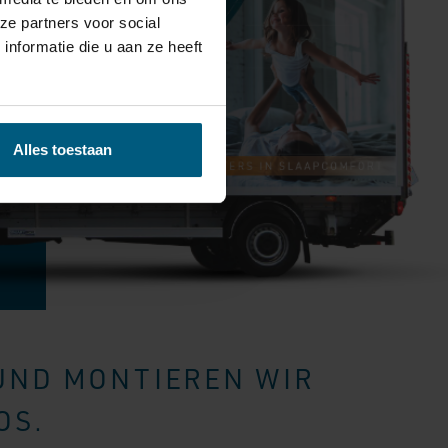
ze partners voor social
nformatie die u aan ze heeft
Alles toestaan
 UND MONTIEREN WIR
OS.