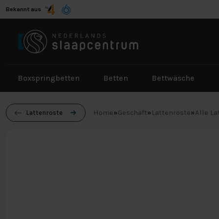
Bekannt aus
Boxspringbetten
Betten
Bettwäsche
Home
»
Geschäft
»
Lattenroste
»
Alle La
Lattenroste
BOXSPRINGBETTEN
BETTEN
BETTWÄSCHE
LATTENROSTE
MATRATZEN
MATRATZENTOPPER
SCHRÄNKE
SONSTIGES
Alle Boxspringbetten
Alle Betten
Alle Bettwäsche
Alle Lattenroste
Alle Matratzen
Alle Topper
Alle Schränke
Alle Zubehör
Boxspringbett mit Stauraum
Doppelbetten
Bettbezügen
Elektrische Lattenroste
Taschenfederkern-Gel
Gel-Topper
Anrichten
Bademäntel
Einzelne Boxspringbetten
Einzelbetten
Decken
Flache Lattenroste
Taschenfederkern-Kaltschaum
Kaltsschaum-Topper
Nachttische
Badezimmerwäsche
Elektrische Boxspringbetten
Elektrische Betten
Kopfkissen
Kopfteile
Taschenfederkern-Latex
Latex-Topper
Schwebetürenschränke
Zubehör
Flache Boxspringbetten
Höhenverstellbare Betten
Matratzen-Spannbettlaken
Manuell verstellbare Lattenroste
Taschenfederkern-Visco
Matratzentopper ohne Split