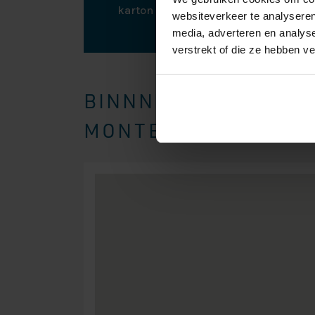
karton en plastic om eventuele scha
websiteverkeer te analyseren
media, adverteren en analys
verstrekt of die ze hebben v
BINNNEN EEN STRAAL
MONTEREN WIJ BOXSP