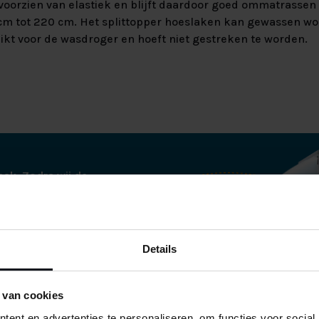
oorzien van elastiek en blijft daardoor goed ommatrassen 
cm tot 220 cm. Het splittopper hoeslaken kan gewassen wo
hikt voor de wasdroger en hoeft niet gestreken te worden.
aak. Zodra wij de
bellen voor een
tjes thuisbezorgd op
Details
ren wij de boxspring
ij alle verpakking
es netjes
 van cookies
 netjes verpakt in
ent en advertenties te personaliseren, om functies voor social