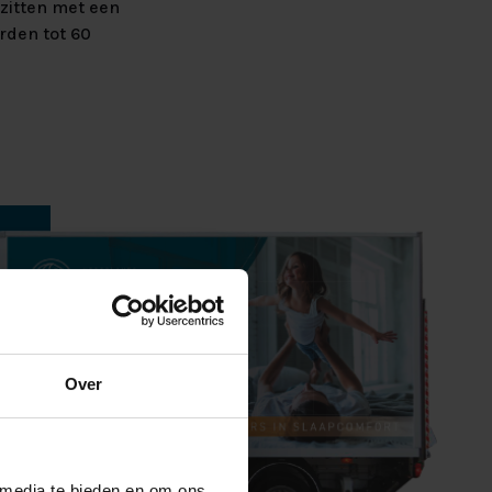
zitten met een
rden tot 60
Over
 media te bieden en om ons