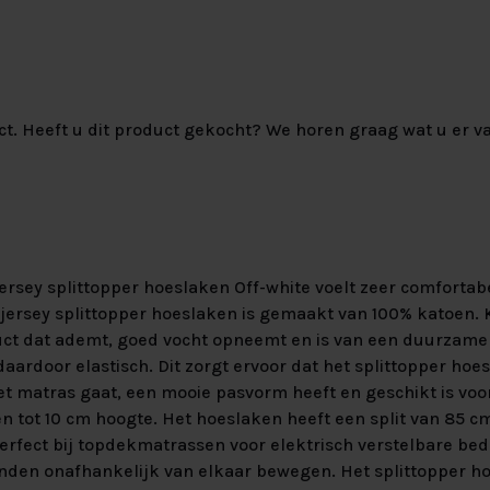
ct. Heeft u dit product gekocht? We horen graag wat u er va
rsey splittopper hoeslaken Off-white voelt zeer comfortabel
 jersey splittopper hoeslaken is gemaakt van 100% katoen. 
uct dat ademt, goed vocht opneemt en is van een duurzame k
 daardoor elastisch. Dit zorgt ervoor dat het splittopper hoe
t matras gaat, een mooie pasvorm heeft en geschikt is voo
 tot 10 cm hoogte. Het hoeslaken heeft een split van 85 cm
erfect bij topdekmatrassen voor elektrisch verstelbare be
nden onafhankelijk van elkaar bewegen. Het splittopper ho