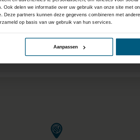
de te voorkomen.
. Ook delen we informatie over uw gebruik van onze site met on
e. Deze partners kunnen deze gegevens combineren met andere i
erzameld op basis van uw gebruik van hun services.
 VAN 40KM OM ELK FILIAAL 
Aanpassen
RING/BEDDEN BOVEN €1000,