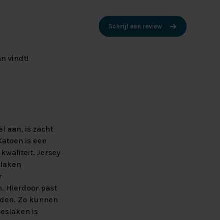
Schrijf een review
n vindt!
 aan, is zacht
Katoen is een
waliteit. Jersey
slaken
r
. Hierdoor past
dden. Zo kunnen
eslaken is