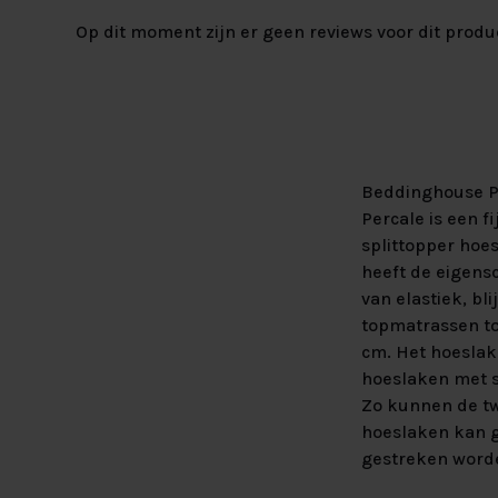
Op dit moment zijn er geen reviews voor dit produ
Beddinghouse Pe
Percale is een f
splittopper hoe
heeft de eigens
van elastiek, bl
topmatrassen to
cm. Het hoeslak
hoeslaken met s
Zo kunnen de tw
hoeslaken kan g
gestreken word