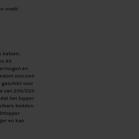
n vindt!
% katoen.
s dit
 vermogen en
rondom voorzien
s geschikt voor
te van 200/220
 dat het topper
telbare bedden.
ittopper
ger en kan