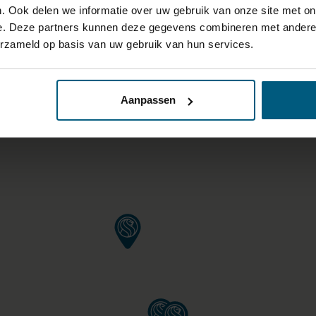
. Ook delen we informatie over uw gebruik van onze site met on
e. Deze partners kunnen deze gegevens combineren met andere i
 VAN 40KM OM ELK FILIAAL 
erzameld op basis van uw gebruik van hun services.
RING/BEDDEN BOVEN €1000,
Aanpassen