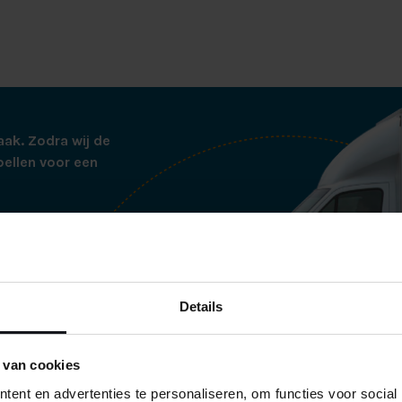
aak. Zodra wij de
bellen voor een
tjes thuisbezorgd op
ren wij de boxspring
ij alle verpakking
es netjes
Details
 netjes verpakt in
de te voorkomen.
 van cookies
ent en advertenties te personaliseren, om functies voor social