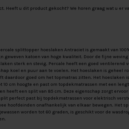
ct. Heeft u dit product gekocht? We horen graag wat u er va
rcale splittopper hoeslaken Antraciet is gemaakt van 100
ijn geweven katoen van hoge kwaliteit. Door de fijne weving i
slaken sterk en stevig. Percale heeft een goed ventilerend
chap koel en puur aan te voelen. Het hoeslaken is geheel 
ijft daardoor goed om het topmatras zitten. Het hoeslaken i
t 10 cm hoogte en past om topdekmatrassen met een leng
en heeft een split van 85 cm. Deze eigenschap zorgt ervoor
plit perfect past bij topdekmatrassen voor elektrisch vers
ee hoofdeinden onafhankelijk van elkaar bewegen. Het spl
ewassen worden tot 60 graden, is geschikt voor de wasdro
en.