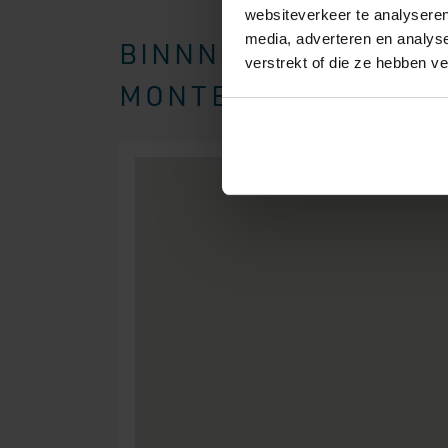
websiteverkeer te analyseren
media, adverteren en analys
BINNNEN EEN STRAAL
verstrekt of die ze hebben v
MONTEREN WIJ BOXSP