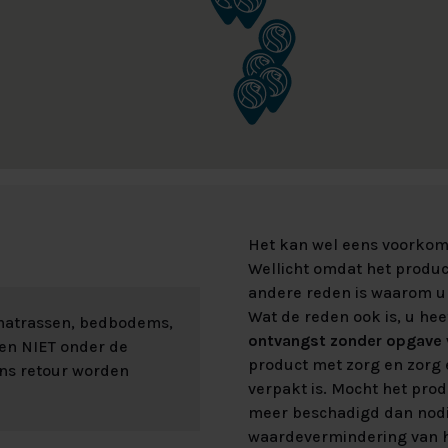
Het kan wel eens voorkome
Wellicht omdat het product
andere reden is waarom u 
Wat de reden ook is, u hee
 matrassen, bedbodems,
ontvangst zonder opgave v
len NIET onder de
product met zorg en zorg e
ons retour worden
verpakt is. Mocht het prod
meer beschadigd dan nod
waardevermindering van h