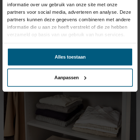
informatie over uw gebruik van onze site met onze
partners voor social media, adverteren en analyse. Deze
partners kunnen deze gegevens combineren met andere
informatie die u aan ze heeft verstrekt of die ze hebben
verzameld op basis van uw gebruik van hun services.
ÄHNLICHE PRODUKTE
Alles toestaan
Aanpassen