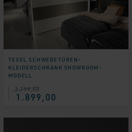
TEXEL SCHWEBETÜREN-
KLEIDERSCHRANK SHOWROOM-
MODELL
3.799,00
Ursprünglicher
Aktueller
1.899,00
Preis
Preis
war:
ist:
€ 3.799,00
€ 1.899,00.