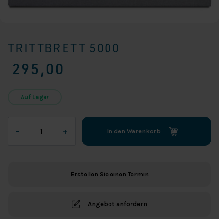
TRITTBRETT 5000
295,00
Auf Lager
Trittbrett
–
+
In den Warenkorb
5000
Menge
Erstellen Sie einen Termin
Angebot anfordern