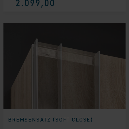
2.099,00
Preis
Preis
war:
ist:
€ 3.034,00
€ 2.099,00.
BREMSENSATZ (SOFT CLOSE)