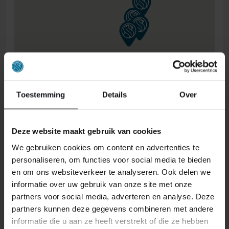
ONS RETOURBELEID
Toestemming
Details
Over
Individuell gestaltete Artikel wie Matratzen,
Deze website maakt gebruik van cookies
Lattenroste, Obermatratzen und Boxspring-
We gebruiken cookies om content en advertenties te
Sets fallen NICHT unter die
personaliseren, om functies voor social media te bieden
Rückgabebestimmungen und können von
en om ons websiteverkeer te analyseren. Ook delen we
uns nicht zurückgenommen werden.
informatie over uw gebruik van onze site met onze
partners voor social media, adverteren en analyse. Deze
Manchmal möchten Sie vielleicht eine Bestellung
partners kunnen deze gegevens combineren met andere
zurückgeben. Vielleicht, weil Ihnen das Produkt nicht
informatie die u aan ze heeft verstrekt of die ze hebben