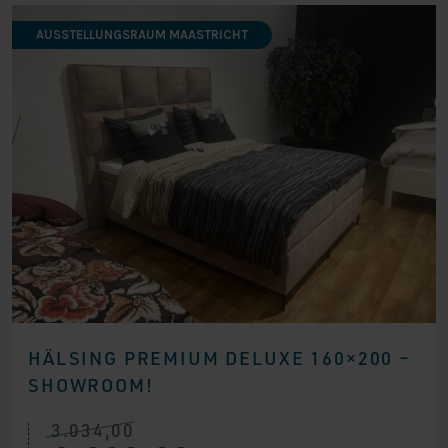
AUSSTELLUNGSRAUM MAASTRICHT
HÄLSING PREMIUM DELUXE 160×200 –
SHOWROOM!
3.034,00
Ursprünglicher
Aktueller