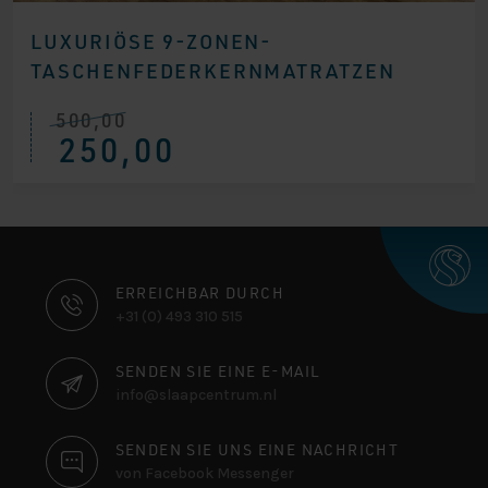
LUXURIÖSE 9-ZONEN-
TASCHENFEDERKERNMATRATZEN
500,00
Ursprünglicher
Aktueller
250,00
Preis
Preis
war:
ist:
€ 500,00
€ 250,00.
KONTAKTINFORMATIONEN
ERREICHBAR DURCH
+31 (0) 493 310 515
SENDEN SIE EINE E-MAIL
info@slaapcentrum.nl
SENDEN SIE UNS EINE NACHRICHT
von Facebook Messenger