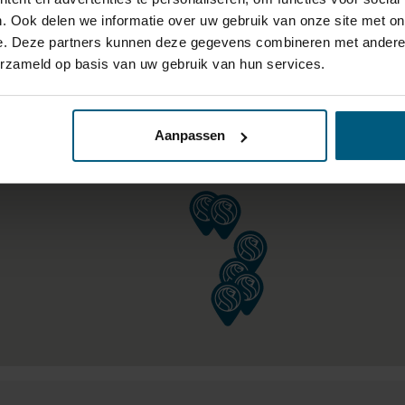
. Ook delen we informatie over uw gebruik van onze site met on
e. Deze partners kunnen deze gegevens combineren met andere i
erzameld op basis van uw gebruik van hun services.
Aanpassen