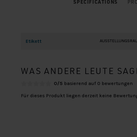
SPECIFICATIONS
PR
Etikett
AUSSTELLUNGSRA
WAS ANDERE LEUTE SAG
0/5
basierend auf 0 bewertungen
Für dieses Produkt liegen derzeit keine Bewertun