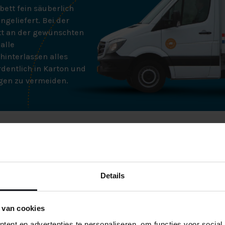
bett fein säuberlich
geliefert. Bei der
tt an der gewünschten
alle
interlassen alles
rdentlich in Karton und
gen zu vermeiden.
KM UM JEDE FILIALE LIEFERN
TTEN AB € 1000,- KOSTENL
Details
 van cookies
ent en advertenties te personaliseren, om functies voor social