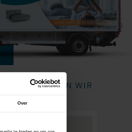
 UND MONTIEREN WIR
OS.
Over
 media te bieden en om ons