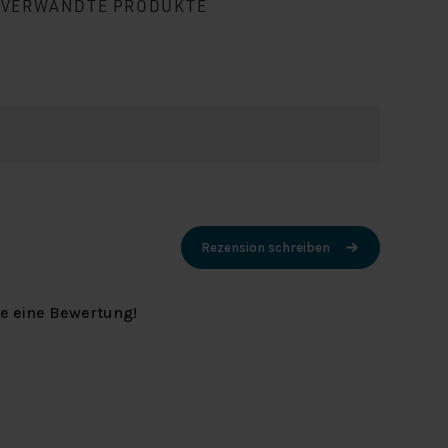
VERWANDTE PRODUKTE
Rezension schreiben
ie eine Bewertung!