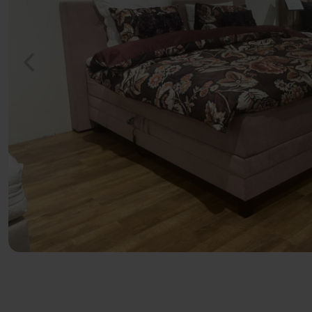
Höhenverstellbare Boxspringbetten
Ledikanten
Molton-Spannbettlaken
Vollschaum
Split-Topper
Trennbare Boxspringbetten
Seniorenbetten
Splittopper-Spannbettlaken
Traumschaum-Topper
Web-Only Boxspringbetten
Teilbare Betten
Topper-Spannbettlaken
Zweifler Boxspringbett
Zierkissen