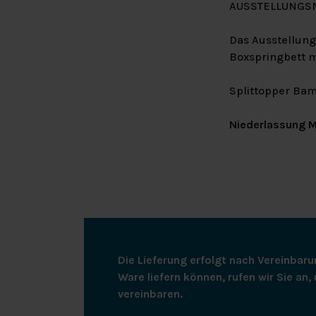
AUSSTELLUNGSM
Das Ausstellung
Boxspringbett m
Splittopper Ba
Niederlassung M
Die Lieferung erfolgt nach Vereinbaru
Ware liefern können, rufen wir Sie an
vereinbaren.