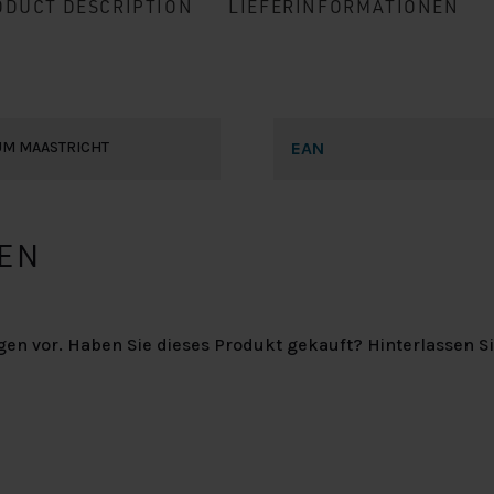
ODUCT DESCRIPTION
LIEFERINFORMATIONEN
UM MAASTRICHT
EAN
EN
gen vor. Haben Sie dieses Produkt gekauft? Hinterlassen S