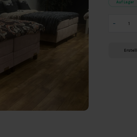
€ 3.195,00
€ 2.249,00.
UNSERE FAVORITEN
UNSERE FAVORITEN
ONZE FAVO'S
Auf Lager
Hälsing
–
8100
Electric
180x200
-
Erstell
SHOWROOM
Menge