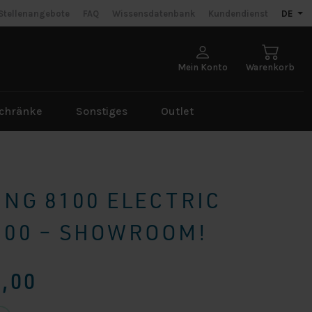
Stellenangebote
FAQ
Wissensdatenbank
Kundendienst
DE
Mein Konto
Warenkorb
chränke
Sonstiges
Outlet
FRAGEN ZU
FRAGEN ZU BETTEN?
FRAGEN ZU
FRAGEN ZU
FRAGEN ZU MATRATZEN?
FRAGEN ZU
FRAGEN ZU SCHRÄNKE?
NOCH FRAGEN?
ING 8100 ELECTRIC
BOXSPRINGBETTEN?
BETTWÄSCHE?
LATTENROSTE?
MATRATZENTOPPER?
Machen Sie ein
Machen Sie ein
Machen Sie ein
Machen Sie ein
termin
termin
termin
termin
in einem unserer
in einem unserer
in einem unserer
in einem unserer
200 – SHOWROOM!
betriebe
betriebe
betriebe
betriebe
oder kommen Sie einfach
oder kommen Sie einfach
oder kommen Sie einfach
oder kommen Sie einfach
Machen Sie ein
Machen Sie ein
Machen Sie ein
Machen Sie ein
termin
termin
termin
termin
in einem unserer
in einem unserer
in einem unserer
in einem unserer
vorbei.
vorbei.
vorbei.
vorbei.
betriebe
betriebe
betriebe
betriebe
oder kommen Sie einfach
oder kommen Sie einfach
oder kommen Sie einfach
oder kommen Sie einfach
her
,00
vorbei.
vorbei.
vorbei.
vorbei.
ERREICHEN SIE UNS UNTER
ERREICHEN SIE UNS UNTER
ERREICHEN SIE UNS UNTER
ERREICHEN SIE UNS UNTER
+31 (0) 493 310 515
+31 (0) 493 310 515
+31 (0) 493 310 515
+31 (0) 493 310 515
ERREICHEN SIE UNS UNTER
ERREICHEN SIE UNS UNTER
ERREICHEN SIE UNS UNTER
ERREICHEN SIE UNS UNTER