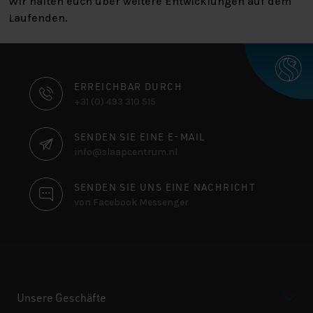
Wir halten euch über weitere Entwicklungen auf dem
Laufenden.
KONTAKTINFORMATIONEN
ERREICHBAR DURCH
+31 (0) 493 310 515
SENDEN SIE EINE E-MAIL
info@slaapcentrum.nl
SENDEN SIE UNS EINE NACHRICHT
von Facebook Messenger
Unsere Geschäfte