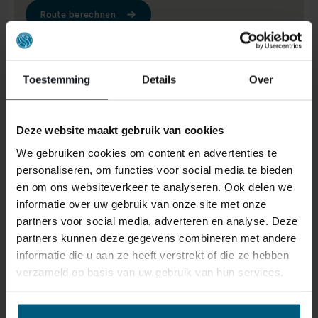
Route berechnen
Toestemming
Details
Over
BALD MACHEN WIR
UNSEREN NEUESTEN
Deze website maakt gebruik van cookies
LADEN IN AMSTERDAM
We gebruiken cookies om content en advertenties te
personaliseren, om functies voor social media te bieden
VILLA ARENA AUF!
en om ons websiteverkeer te analyseren. Ook delen we
informatie over uw gebruik van onze site met onze
partners voor social media, adverteren en analyse. Deze
Wir freuen uns, euch über einen wichtigen nächsten
partners kunnen deze gegevens combineren met andere
Schritt im Wachstum unseres Unternehmens zu
informatie die u aan ze heeft verstrekt of die ze hebben
informieren. Bald eröffnen wir unsere siebte Filiale in
verzameld op basis van uw gebruik van hun services.
der Hauptstadt der Niederlande, Amsterdam. Der neue
Laden wird in der Villa ArenA Amsterdam sein, dem
größten Einrichtungszentrum der Niederlande.