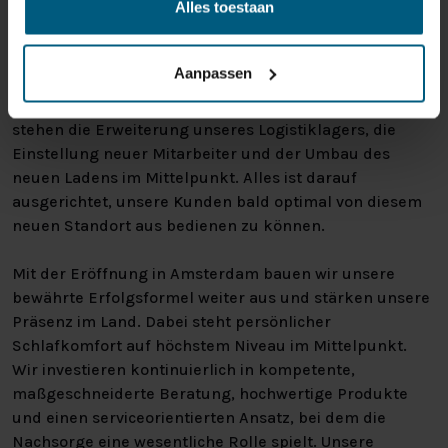
Alles toestaan
Mit dieser Erweiterung stärken wir unsere Position in
Nordholland und der Randstad und machen einen
Aanpassen
strategischen Schritt in der weiteren landesweiten
Expansion unseres Unternehmens. In der nächsten Zeit
stehen die Erweiterung unseres Logistiklagers, die
Einstellung neuer Mitarbeiter und der Umbau des
neuen Ladens im Mittelpunkt. Alles ist darauf
ausgerichtet, unsere Kunden bald optimal von diesem
neuen Standort aus bedienen zu können.
Mit der Eröffnung in Amsterdam bauen wir unsere
bewährte Erfolgsformel weiter aus und stärken unsere
Präsenz im Land. Dabei steht persönlicher
Schlafkomfort auf höchstem Niveau im Mittelpunkt.
Wir investieren kontinuierlich in kompetente,
maßgeschneiderte Beratung, hochwertige Produkte
und einen serviceorientierten Ansatz, bei dem die
Nachsorge eine wesentliche Rolle spielt. Unsere