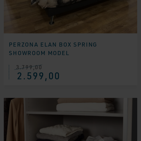
PERZONA ELAN BOX SPRING
SHOWROOM MODEL
3.799,00
Ursprünglicher
Aktueller
2.599,00
Preis
Preis
war:
ist:
€ 3.799,00
€ 2.599,00.