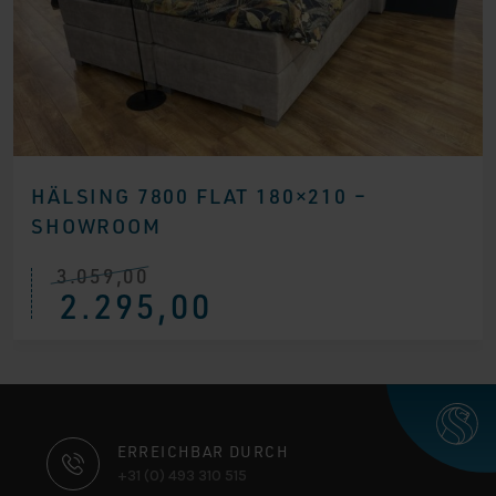
HÄLSING 7800 FLAT 180×210 –
SHOWROOM
3.059,00
Ursprünglicher
Aktueller
2.295,00
Preis
Preis
war:
ist:
€ 3.059,00
€ 2.295,00.
KONTAKTINFORMATIONEN
ERREICHBAR DURCH
+31 (0) 493 310 515