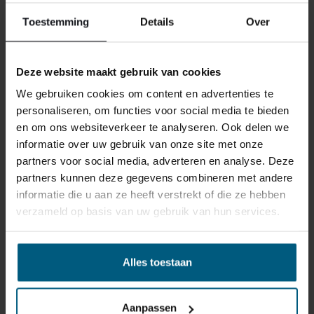
Toestemming
Details
Over
Individuell gestaltete Artikel wie Matratzen,
Lattenroste, Obermatratzen und Boxspring-
Deze website maakt gebruik van cookies
Sets fallen NICHT unter die
Rückgabebestimmungen und können von
We gebruiken cookies om content en advertenties te
uns nicht zurückgenommen werden.
personaliseren, om functies voor social media te bieden
en om ons websiteverkeer te analyseren. Ook delen we
informatie over uw gebruik van onze site met onze
Manchmal möchten Sie vielleicht eine Bestellung
partners voor social media, adverteren en analyse. Deze
zurückgeben. Vielleicht, weil Ihnen das Produkt nicht
partners kunnen deze gegevens combineren met andere
gefällt, oder vielleicht gibt es einen anderen Grund,
informatie die u aan ze heeft verstrekt of die ze hebben
warum Sie die Bestellung nicht wünschen. In jedem Fall
verzameld op basis van uw gebruik van hun services.
haben Sie das Recht, Ihre Bestellung bis zu
14 Tage
nach Erhalt ohne Angabe von Gründen zu widerrufen
.
Bitte behandeln Sie das Produkt sorgfältig und
Alles toestaan
vergewissern Sie sich, dass es richtig verpackt ist, wenn
Sie es zurückschicken. Wenn das Produkt beschädigt
ist oder die Verpackung mehr als nötig beschädigt ist,
Aanpassen