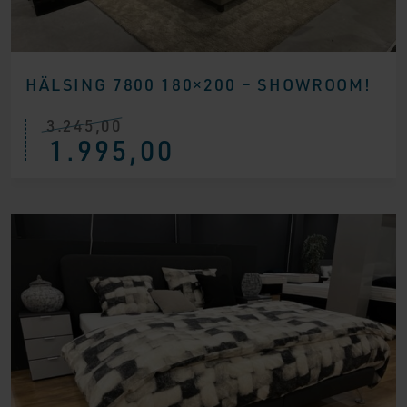
HÄLSING 7800 180×200 – SHOWROOM!
3.245,00
Ursprünglicher
Aktueller
1.995,00
Preis
Preis
war:
ist:
€ 3.245,00
€ 1.995,00.