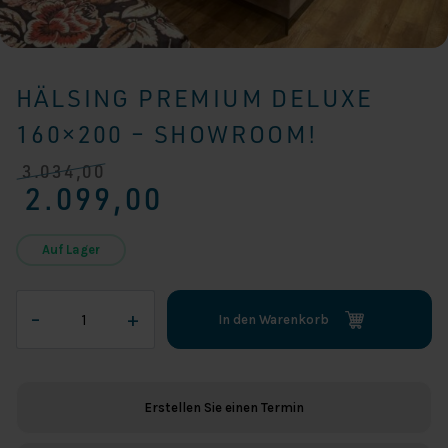
HÄLSING PREMIUM DELUXE
160×200 – SHOWROOM!
3.034,00
Ursprünglicher
Aktueller
2.099,00
Preis
Preis
war:
ist:
€ 3.034,00
€ 2.099,00.
Auf Lager
Hälsing
–
+
In den Warenkorb
Premium
Deluxe
160x200
-
Erstellen Sie einen Termin
SHOWROOM!
Menge