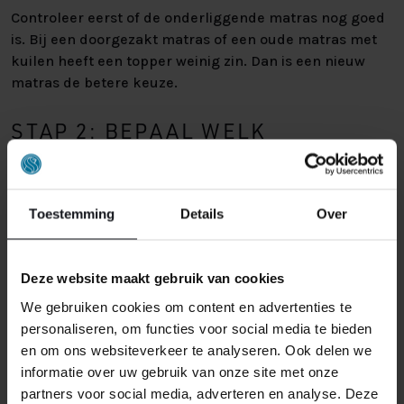
Controleer eerst of de onderliggende matras nog goed
is. Bij een doorgezakt matras of een oude matras met
kuilen heeft een topper weinig zin. Dan is een nieuw
matras de betere keuze.
STAP 2: BEPAAL WELK
SLAAPGEVOEL U ZOEKT
Wilt u een zacht topmatras, een stevig topmatras of
Toestemming
Details
Over
juist een middenweg? Denk na over wat u nu mist.
Misschien wilt u extra comfort, minder druk op uw
schouders en heupen, of een topper die goed ventileert.
Deze website maakt gebruik van cookies
We gebruiken cookies om content en advertenties te
STAP 3: STEM AF OP UW
personaliseren, om functies voor social media te bieden
FAVORIETE SLAAPHOUDING
en om ons websiteverkeer te analyseren. Ook delen we
informatie over uw gebruik van onze site met onze
Uw favoriete slaaphouding bepaalt veel. Een zijslaper
partners voor social media, adverteren en analyse. Deze
kiest vaak een zachtere topper, een rugslaper of