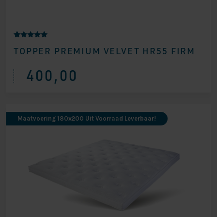
Gewaardeer
12
TOPPER PREMIUM VELVET HR55 FIRM
d
4.92
op 5
gebaseerd
400,00
op
klantbeoord
elingen
Maatvoering 180x200 Uit Voorraad Leverbaar!