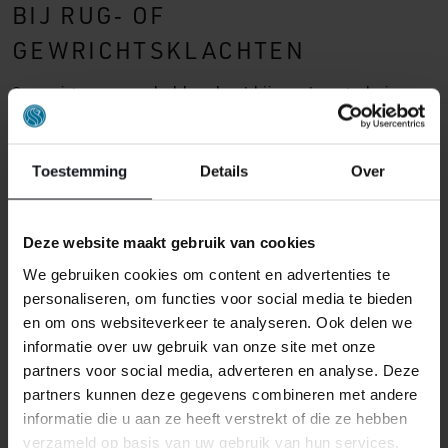
BIJ RUG‑ OF
GEWRICHTSKLACHTEN
Sommige mensen hebben baat bij een traagschuim
topper (memory foam) die zich vormt naar lichaam en
rug. Een topper kan drukpunten verlichten en de
wervelkolom beter ondersteunen.
Toestemming
Details
Over
VOOR EEN TWEEPERSOONSBED
Deze website maakt gebruik van cookies
MET VERSCHILLENDE
We gebruiken cookies om content en advertenties te
SLAAPVOORKEUREN
personaliseren, om functies voor social media te bieden
en om ons websiteverkeer te analyseren. Ook delen we
Als jij en je partner andere wensen hebben qua
informatie over uw gebruik van onze site met onze
stevigheid of comfort, biedt een
splittopper
of twee
partners voor social media, adverteren en analyse. Deze
aparte toppers een makkelijke manier om je bed aan te
partners kunnen deze gegevens combineren met andere
passen aan ieders voorkeur.
informatie die u aan ze heeft verstrekt of die ze hebben
verzameld op basis van uw gebruik van hun services.