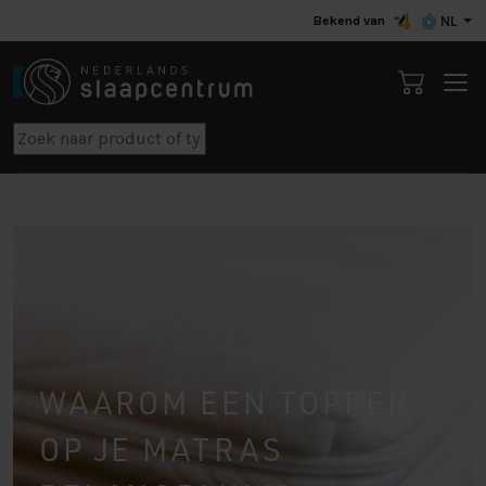
Bekend van
NL
WAAROM EEN TOPPER
OP JE MATRAS