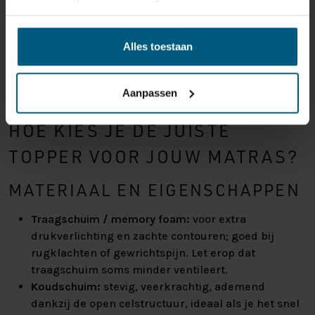
IN TIJDELIJKE SITUATIES OF
WISSELEND GEBRUIK
Alles toestaan
Denk aan logeerbedden, vakantiehuizen,
studentenhuizen, met een topper maak je van een
eenvoudig bed snel een comfortabele slaapplaats.
Aanpassen
HOE KIES JE DE JUISTE
TOPPER VOOR JOUW MATRAS?
MATERIAAL EN EIGENSCHAPPEN
Traagschuim / memory foam:
voor extra
drukverlichting en zachte contouren; goed bij
rugklachten of gewrichtspijn. Let erop dat
traagschuim soms minder ventileert.
Koudschuim:
stevig, veerkrachtig, ademend
dankzij de open celstructuur, ideaal als je het snel