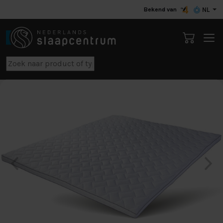
Bekend van
NL