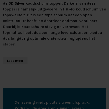
de
3D Silver koudschuim topper
. De kern van deze
topper is namelijk uitgevoerd in HR-40 koudschuim van
topkwaliteit. Dit is een type schuim dat een open
celstructuur heeft, en daardoor optimaal ventileert.
Daarbij is koudschuim stevig en vormvast. Het
topmatras heeft dus een lange levensduur, en biedt u
dus langdurig optimale ondersteuning tijdens het
slapen.
Bij een afmeting van 140cm x 200cm of groter kunt u
Lees meer
ook kiezen voor een topmatras met split. Wilt u al gaan
slapen, maar uw partner wil nog even zittend tv kijken
of een boek lezen? Dankzij het split topmatras kan dit
gewoon tegelijk! Bij dit type topmatras zit er een spleet
in het topmatras, in het midden bij het hoofdeinde. Dit
zorgt ervoor dat de hoofdeindes van u en uw partner
los van elkaar omhoog of omlaag kunnen. De topper is
De levering vindt plaats via een afspraak.
ongeveer 8cm dik.
Zodra wij de goederen kunnen leveren