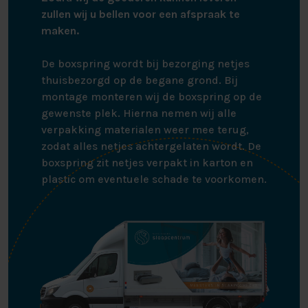
zullen wij u bellen voor een afspraak te
NIEUW: DE 3D SILVER
maken.
MATRASHOES
De boxspring wordt bij bezorging netjes
Nieuw bij alle 3D topmatrassen: De 3D Silver
thuisbezorgd op de begane grond. Bij
matrashoes! Deze matrashoes is vervaardigd van
montage monteren wij de boxspring op de
duurzame materialen en doorgestikt met zilverdraad.
gewenste plek. Hierna nemen wij alle
Deze zilvergaren helpen uw lichaam met de
verpakking materialen weer mee terug,
bloedsomloop. Dankzij deze zilvergaren verliest het
zodat alles netjes achtergelaten wordt. De
lichaam namelijk minder warmte bij lage
boxspring zit netjes verpakt in karton en
temperaturen, waardoor uw haarvaatjes minder snel
plastic om eventuele schade te voorkomen.
vernauwen. En aangezien vernauwde haarvaatjes de
doorbloeding belemmeren, is het erg waardevol dat de
matrashoes dit kan voorkomen!
Naast goed voor de bloedsomloop is de matras tijk ook
nog antibacterieel, antiallergisch en antihuisstofmijt.
De zilverdraad in de hoes zorgt ervoor dat de
matrashoes nóg beter bestand is tegen bacteriën. De