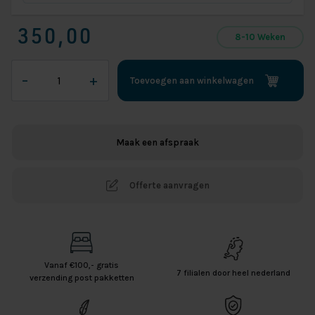
350,00
8-10 Weken
Topper
–
+
Toevoegen aan winkelwagen
3D
Silverness
HR
/
Maak een afspraak
Koudschuim
aantal
Offerte aanvragen
Vanaf €100,- gratis
7 filialen door heel nederland
verzending post pakketten