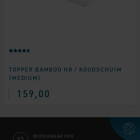
Gewaardee
5
rd
4.40
TOPPER BAMBOO HR / KOUDSCHUIM
op 5
gebaseerd
(MEDIUM)
op
klantbeoor
delingen
159,00
CONTACT
BEREIKBAAR PER